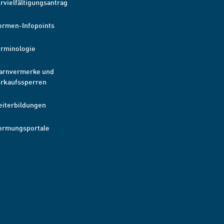
rvielfältigungsantrag
ormen-Infopoints
erminologie
arnvermerke und
erkaufssperren
eiterbildungen
ormungsportale