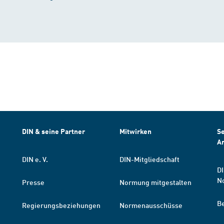
DIN & seine Partner
Mitwirken
Se
A
DIN e. V.
DIN-Mitgliedschaft
DI
N
Presse
Normung mitgestalten
B
Regierungsbeziehungen
Normenausschüsse