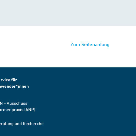
Zum Seitenanfang
rvice für
nwender*innen
N – Ausschuss
ormenpraxis (ANP)
eratung und Recherche