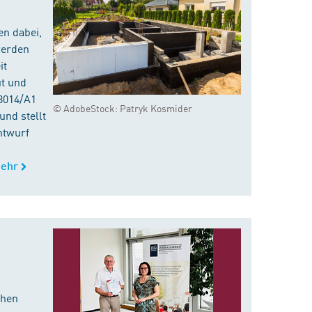
en dabei,
werden
it
ut und
8014/A1
© AdobeStock: Patryk Kosmider
nd stellt
ntwurf
ehr
chen