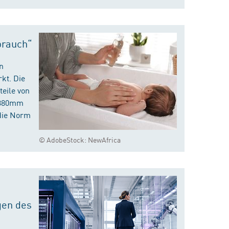
brauch“
n
kt. Die
eile von
m 380mm
die Norm
© AdobeStock: NewAfrica
gen des