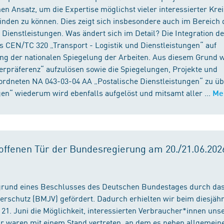
n Ansatz, um die Expertise möglichst vieler interessierter Kre
binden zu können. Dies zeigt sich insbesondere auch im Bereich 
ienstleistungen. Was ändert sich im Detail? Die Integration d
s CEN/TC 320 „Transport - Logistik und Dienstleistungen“ auf
ng der nationalen Spiegelung der Arbeiten. Aus diesem Grund 
präferenz“ aufzulösen sowie die Spiegelungen, Projekte und
ordneten NA 043-03-04 AA „Postalische Dienstleistungen“ zu üb
en“ wiederum wird ebenfalls aufgelöst und mitsamt aller ...
Me
ffenen Tür der Bundesregierung am 20./21.06.2026
fgrund eines Beschlusses des Deutschen Bundestages durch da
erschutz (BMJV) gefördert. Dadurch erhielten wir beim diesjäh
21. Juni die Möglichkeit, interessierten Verbraucher*innen unse
ir waren mit einem Stand vertreten, an dem es neben allgemein