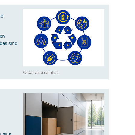
te
hen
das sind
© Canva DreamLab
 eine