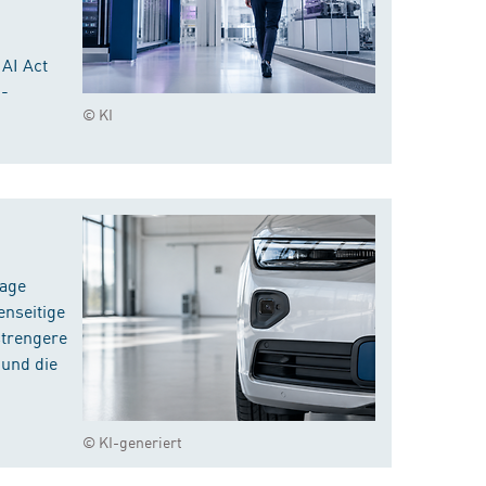
 AI Act
I-
© KI
rage
enseitige
strengere
 und die
© KI-generiert