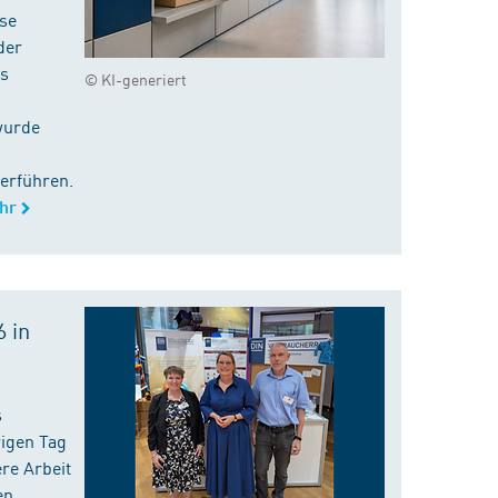
ise
der
es
© KI-generiert
wurde
erführen.
hr
 in
s
rigen Tag
re Arbeit
en