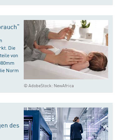
brauch“
n
kt. Die
eile von
m 380mm
die Norm
© AdobeStock: NewAfrica
gen des