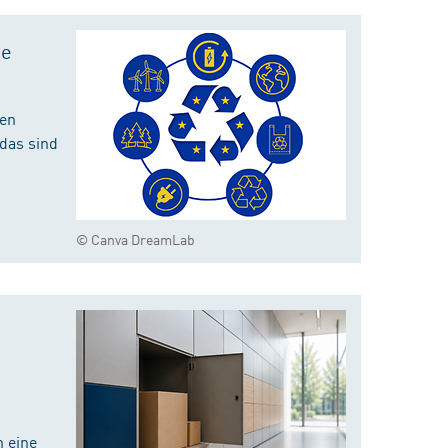
te
hen
das sind
© Canva DreamLab
 eine