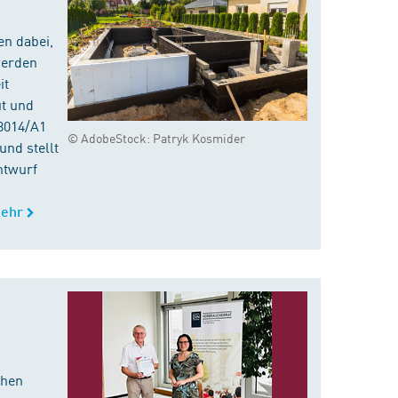
en dabei,
werden
it
ut und
8014/A1
© AdobeStock: Patryk Kosmider
nd stellt
ntwurf
ehr
chen