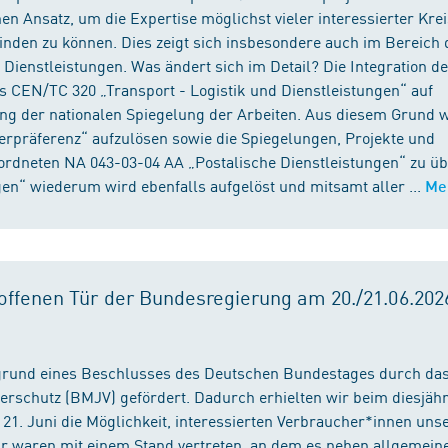
n Ansatz, um die Expertise möglichst vieler interessierter Kre
binden zu können. Dies zeigt sich insbesondere auch im Bereich 
ienstleistungen. Was ändert sich im Detail? Die Integration d
s CEN/TC 320 „Transport - Logistik und Dienstleistungen“ auf
ng der nationalen Spiegelung der Arbeiten. Aus diesem Grund 
präferenz“ aufzulösen sowie die Spiegelungen, Projekte und
ordneten NA 043-03-04 AA „Postalische Dienstleistungen“ zu üb
en“ wiederum wird ebenfalls aufgelöst und mitsamt aller ...
Me
ffenen Tür der Bundesregierung am 20./21.06.2026
fgrund eines Beschlusses des Deutschen Bundestages durch da
erschutz (BMJV) gefördert. Dadurch erhielten wir beim diesjäh
21. Juni die Möglichkeit, interessierten Verbraucher*innen unse
ir waren mit einem Stand vertreten, an dem es neben allgemein