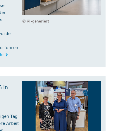
ise
der
es
© KI-generiert
wurde
erführen.
hr
 in
s
rigen Tag
re Arbeit
en