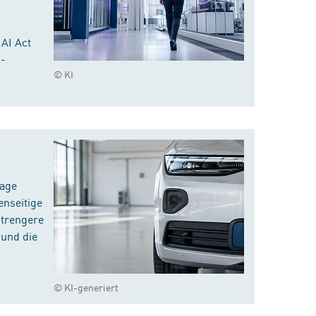
 AI Act
I-
© KI
rage
enseitige
strengere
 und die
© KI-generiert