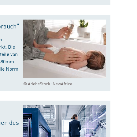
brauch“
n
kt. Die
eile von
m 380mm
die Norm
© AdobeStock: NewAfrica
gen des