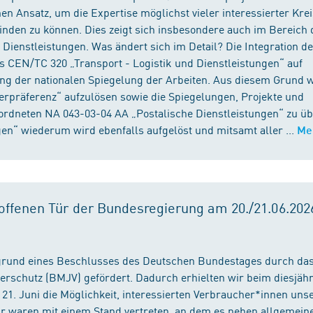
n Ansatz, um die Expertise möglichst vieler interessierter Kre
binden zu können. Dies zeigt sich insbesondere auch im Bereich 
ienstleistungen. Was ändert sich im Detail? Die Integration d
s CEN/TC 320 „Transport - Logistik und Dienstleistungen“ auf
ng der nationalen Spiegelung der Arbeiten. Aus diesem Grund 
präferenz“ aufzulösen sowie die Spiegelungen, Projekte und
ordneten NA 043-03-04 AA „Postalische Dienstleistungen“ zu üb
en“ wiederum wird ebenfalls aufgelöst und mitsamt aller ...
Me
ffenen Tür der Bundesregierung am 20./21.06.2026
fgrund eines Beschlusses des Deutschen Bundestages durch da
erschutz (BMJV) gefördert. Dadurch erhielten wir beim diesjäh
21. Juni die Möglichkeit, interessierten Verbraucher*innen unse
ir waren mit einem Stand vertreten, an dem es neben allgemein