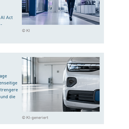
 AI Act
I-
© KI
rage
enseitige
strengere
 und die
© KI-generiert