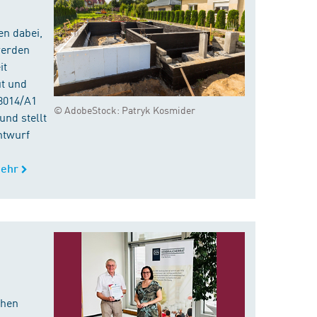
en dabei,
werden
it
ut und
8014/A1
© AdobeStock: Patryk Kosmider
nd stellt
ntwurf
ehr
chen