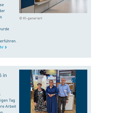
ise
der
es
© KI-generiert
wurde
erführen.
hr
 in
s
rigen Tag
re Arbeit
en