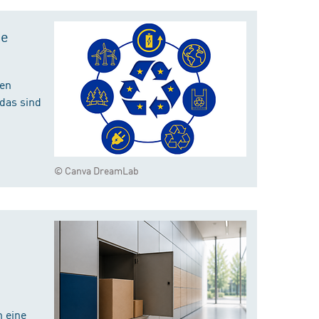
te
hen
das sind
© Canva DreamLab
 eine