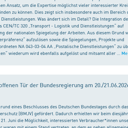
n Ansatz, um die Expertise möglichst vieler interessierter Kre
binden zu können. Dies zeigt sich insbesondere auch im Bereich 
ienstleistungen. Was ändert sich im Detail? Die Integration d
s CEN/TC 320 „Transport - Logistik und Dienstleistungen“ auf
ng der nationalen Spiegelung der Arbeiten. Aus diesem Grund 
präferenz“ aufzulösen sowie die Spiegelungen, Projekte und
ordneten NA 043-03-04 AA „Postalische Dienstleistungen“ zu üb
en“ wiederum wird ebenfalls aufgelöst und mitsamt aller ...
Me
ffenen Tür der Bundesregierung am 20./21.06.2026
fgrund eines Beschlusses des Deutschen Bundestages durch da
erschutz (BMJV) gefördert. Dadurch erhielten wir beim diesjäh
21. Juni die Möglichkeit, interessierten Verbraucher*innen unse
ir waren mit einem Stand vertreten, an dem es neben allgemein