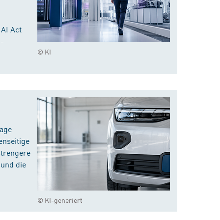
 AI Act
I-
© KI
rage
enseitige
strengere
 und die
© KI-generiert