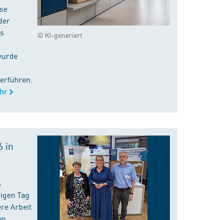
ise
der
es
© KI-generiert
wurde
erführen.
hr
 in
s
rigen Tag
re Arbeit
en