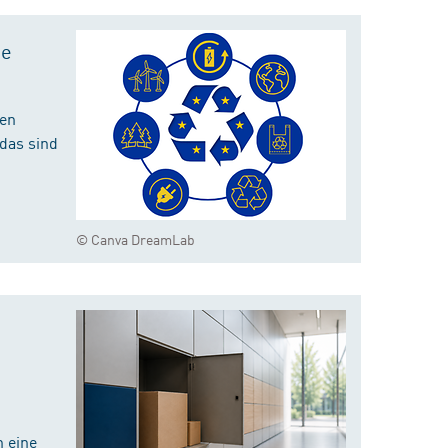
te
hen
das sind
© Canva DreamLab
 eine