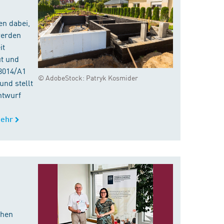
en dabei,
werden
it
ut und
8014/A1
© AdobeStock: Patryk Kosmider
nd stellt
ntwurf
ehr
chen