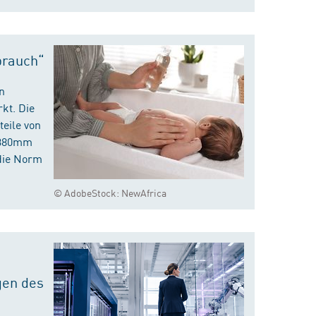
brauch“
n
kt. Die
eile von
m 380mm
die Norm
© AdobeStock: NewAfrica
gen des