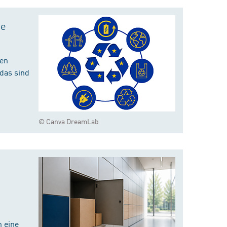
te
hen
das sind
© Canva DreamLab
 eine