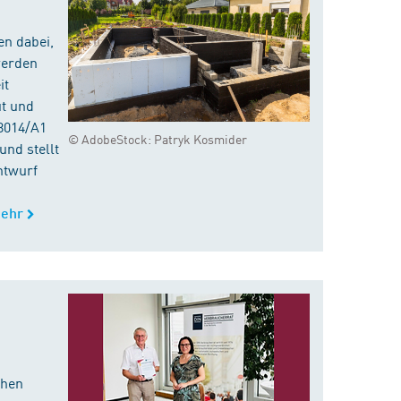
en dabei,
werden
it
ut und
8014/A1
© AdobeStock: Patryk Kosmider
nd stellt
ntwurf
ehr
chen