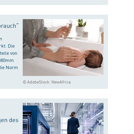
brauch“
n
kt. Die
eile von
m 380mm
die Norm
© AdobeStock: NewAfrica
gen des