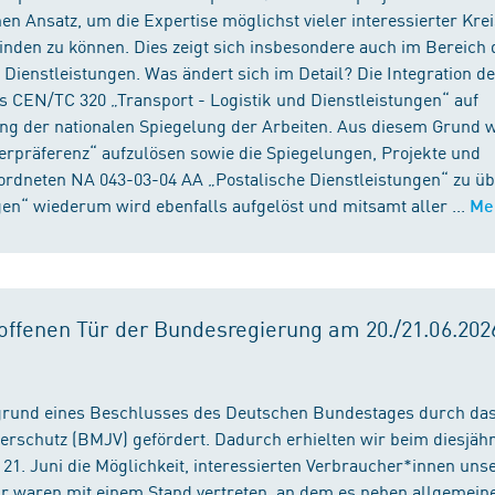
n Ansatz, um die Expertise möglichst vieler interessierter Kre
binden zu können. Dies zeigt sich insbesondere auch im Bereich 
ienstleistungen. Was ändert sich im Detail? Die Integration d
s CEN/TC 320 „Transport - Logistik und Dienstleistungen“ auf
ng der nationalen Spiegelung der Arbeiten. Aus diesem Grund 
präferenz“ aufzulösen sowie die Spiegelungen, Projekte und
ordneten NA 043-03-04 AA „Postalische Dienstleistungen“ zu üb
en“ wiederum wird ebenfalls aufgelöst und mitsamt aller ...
Me
ffenen Tür der Bundesregierung am 20./21.06.2026
fgrund eines Beschlusses des Deutschen Bundestages durch da
erschutz (BMJV) gefördert. Dadurch erhielten wir beim diesjäh
21. Juni die Möglichkeit, interessierten Verbraucher*innen unse
ir waren mit einem Stand vertreten, an dem es neben allgemein