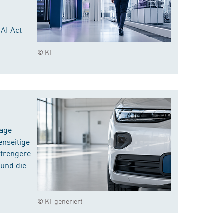
 AI Act
I-
© KI
rage
enseitige
strengere
 und die
© KI-generiert