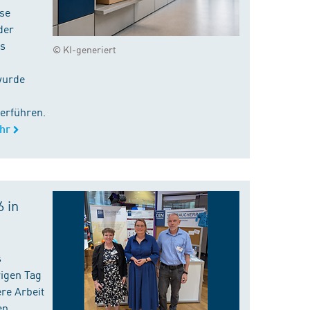
ise
der
es
© KI-generiert
wurde
erführen.
hr
 in
s
rigen Tag
re Arbeit
en