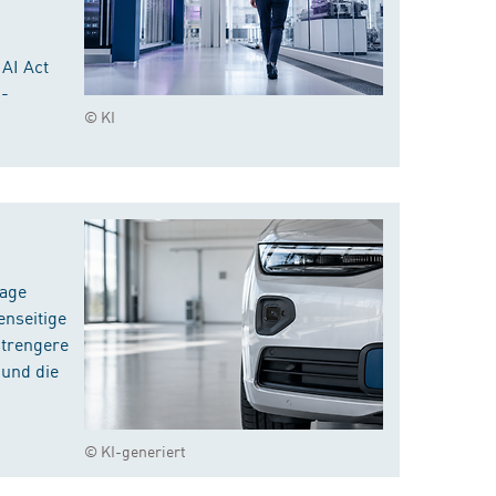
 AI Act
I-
© KI
rage
enseitige
strengere
 und die
© KI-generiert