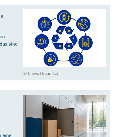
te
hen
das sind
© Canva DreamLab
 eine