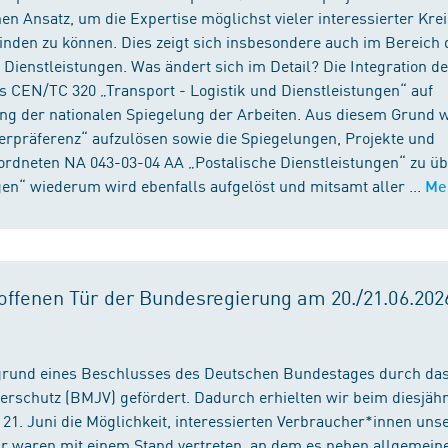
n Ansatz, um die Expertise möglichst vieler interessierter Kre
binden zu können. Dies zeigt sich insbesondere auch im Bereich 
ienstleistungen. Was ändert sich im Detail? Die Integration d
s CEN/TC 320 „Transport - Logistik und Dienstleistungen“ auf
ng der nationalen Spiegelung der Arbeiten. Aus diesem Grund 
präferenz“ aufzulösen sowie die Spiegelungen, Projekte und
ordneten NA 043-03-04 AA „Postalische Dienstleistungen“ zu üb
en“ wiederum wird ebenfalls aufgelöst und mitsamt aller ...
Me
ffenen Tür der Bundesregierung am 20./21.06.2026
fgrund eines Beschlusses des Deutschen Bundestages durch da
erschutz (BMJV) gefördert. Dadurch erhielten wir beim diesjäh
21. Juni die Möglichkeit, interessierten Verbraucher*innen unse
ir waren mit einem Stand vertreten, an dem es neben allgemein