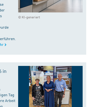
ise
der
es
© KI-generiert
wurde
erführen.
hr
 in
s
rigen Tag
re Arbeit
en