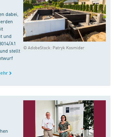
en dabei,
werden
it
ut und
8014/A1
© AdobeStock: Patryk Kosmider
nd stellt
ntwurf
ehr
chen