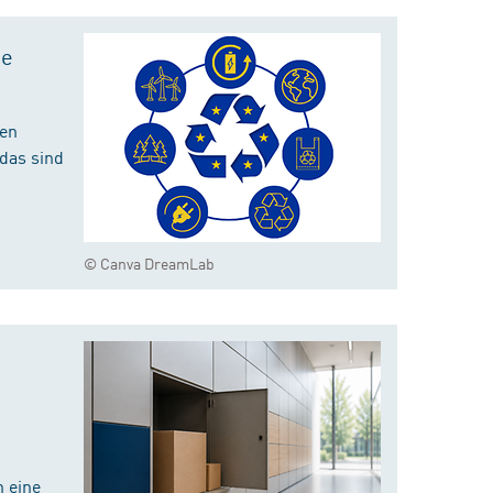
te
hen
das sind
© Canva DreamLab
 eine