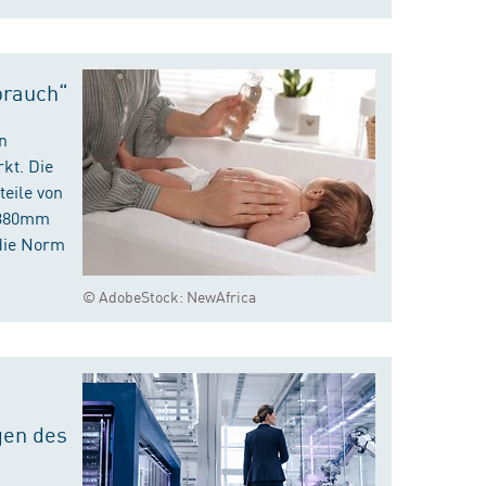
brauch“
n
kt. Die
eile von
m 380mm
die Norm
© AdobeStock: NewAfrica
gen des