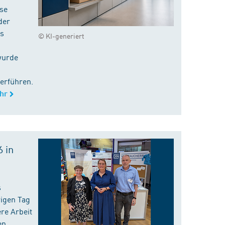
ise
der
es
© KI-generiert
wurde
erführen.
hr
 in
s
rigen Tag
re Arbeit
en