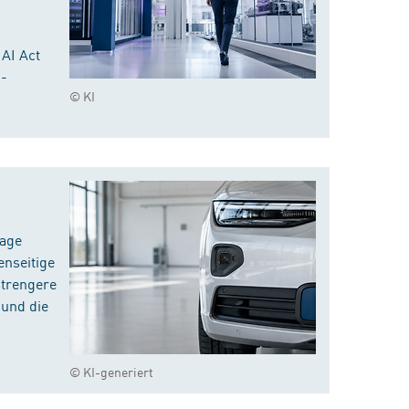
 AI Act
I-
© KI
rage
enseitige
strengere
 und die
© KI-generiert