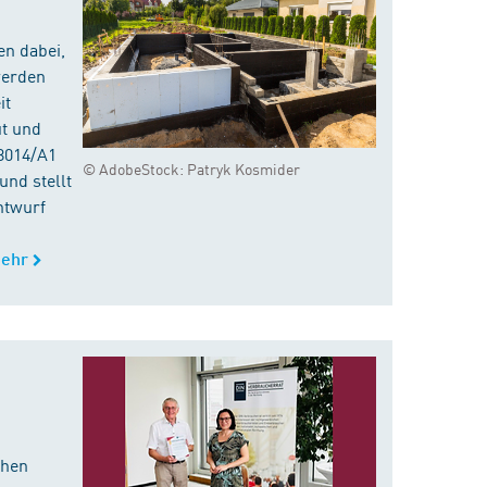
en dabei,
werden
it
ut und
8014/A1
© AdobeStock: Patryk Kosmider
nd stellt
ntwurf
ehr
chen