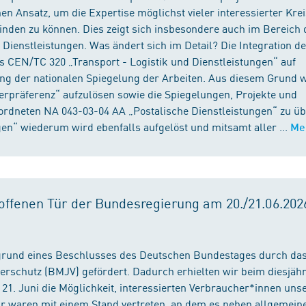
n Ansatz, um die Expertise möglichst vieler interessierter Kre
binden zu können. Dies zeigt sich insbesondere auch im Bereich 
ienstleistungen. Was ändert sich im Detail? Die Integration d
s CEN/TC 320 „Transport - Logistik und Dienstleistungen“ auf
ng der nationalen Spiegelung der Arbeiten. Aus diesem Grund 
präferenz“ aufzulösen sowie die Spiegelungen, Projekte und
ordneten NA 043-03-04 AA „Postalische Dienstleistungen“ zu üb
en“ wiederum wird ebenfalls aufgelöst und mitsamt aller ...
Me
ffenen Tür der Bundesregierung am 20./21.06.2026
fgrund eines Beschlusses des Deutschen Bundestages durch da
erschutz (BMJV) gefördert. Dadurch erhielten wir beim diesjäh
21. Juni die Möglichkeit, interessierten Verbraucher*innen unse
ir waren mit einem Stand vertreten, an dem es neben allgemein