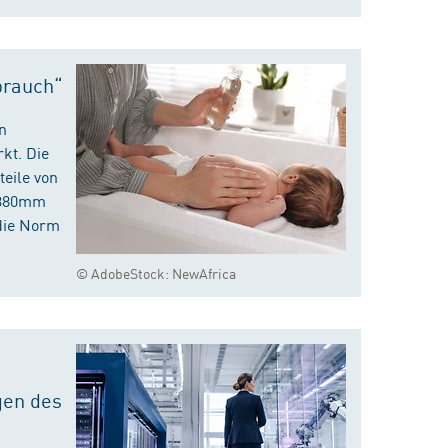
brauch“
n
kt. Die
eile von
m 380mm
die Norm
© AdobeStock: NewAfrica
gen des