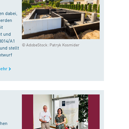
en dabei,
werden
it
ut und
8014/A1
© AdobeStock: Patryk Kosmider
nd stellt
ntwurf
ehr
chen