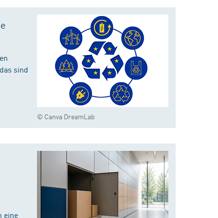
te
hen
das sind
© Canva DreamLab
 eine