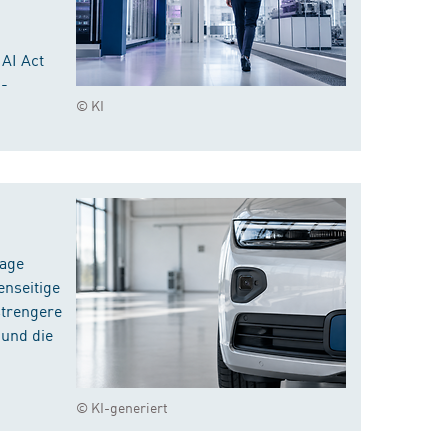
 AI Act
I-
© KI
rage
enseitige
strengere
 und die
© KI-generiert