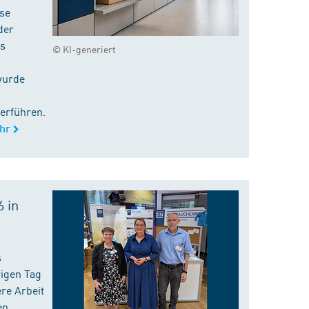
ise
der
es
© KI-generiert
wurde
erführen.
hr
 in
s
rigen Tag
re Arbeit
en