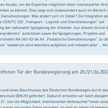
n Ansatz, um die Expertise möglichst vieler interessierter Kre
binden zu können. Dies zeigt sich insbesondere auch im Bereich 
ienstleistungen. Was ändert sich im Detail? Die Integration d
s CEN/TC 320 „Transport - Logistik und Dienstleistungen“ auf
ng der nationalen Spiegelung der Arbeiten. Aus diesem Grund 
präferenz“ aufzulösen sowie die Spiegelungen, Projekte und
ordneten NA 043-03-04 AA „Postalische Dienstleistungen“ zu üb
en“ wiederum wird ebenfalls aufgelöst und mitsamt aller ...
Me
ffenen Tür der Bundesregierung am 20./21.06.2026
fgrund eines Beschlusses des Deutschen Bundestages durch da
erschutz (BMJV) gefördert. Dadurch erhielten wir beim diesjäh
21. Juni die Möglichkeit, interessierten Verbraucher*innen unse
ir waren mit einem Stand vertreten, an dem es neben allgemein