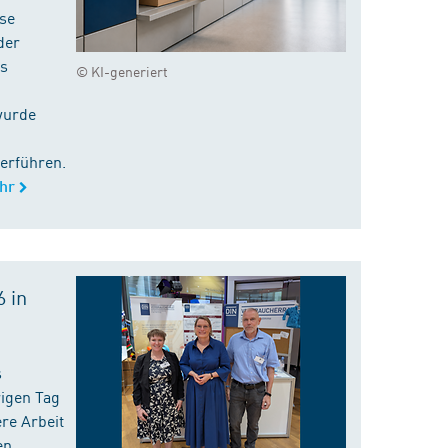
ise
der
es
© KI-generiert
wurde
erführen.
hr
 in
s
rigen Tag
re Arbeit
en