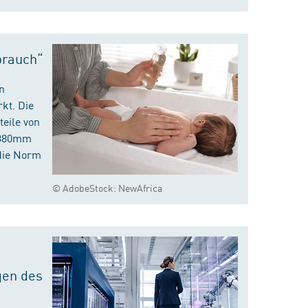
brauch“
n
kt. Die
eile von
m 380mm
die Norm
© AdobeStock: NewAfrica
gen des