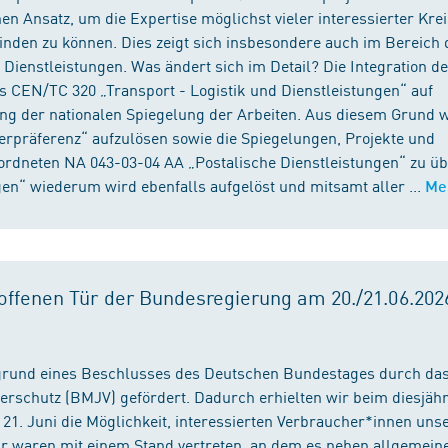
n Ansatz, um die Expertise möglichst vieler interessierter Kre
binden zu können. Dies zeigt sich insbesondere auch im Bereich 
ienstleistungen. Was ändert sich im Detail? Die Integration d
s CEN/TC 320 „Transport - Logistik und Dienstleistungen“ auf
ng der nationalen Spiegelung der Arbeiten. Aus diesem Grund 
präferenz“ aufzulösen sowie die Spiegelungen, Projekte und
ordneten NA 043-03-04 AA „Postalische Dienstleistungen“ zu üb
en“ wiederum wird ebenfalls aufgelöst und mitsamt aller ...
Me
ffenen Tür der Bundesregierung am 20./21.06.2026
fgrund eines Beschlusses des Deutschen Bundestages durch da
erschutz (BMJV) gefördert. Dadurch erhielten wir beim diesjäh
21. Juni die Möglichkeit, interessierten Verbraucher*innen unse
ir waren mit einem Stand vertreten, an dem es neben allgemein