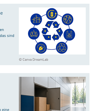
te
hen
das sind
© Canva DreamLab
 eine