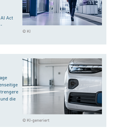
 AI Act
I-
© KI
rage
enseitige
strengere
 und die
© KI-generiert