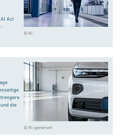
 AI Act
I-
© KI
rage
enseitige
strengere
 und die
© KI-generiert