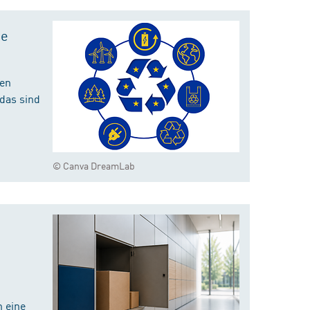
te
hen
das sind
© Canva DreamLab
 eine