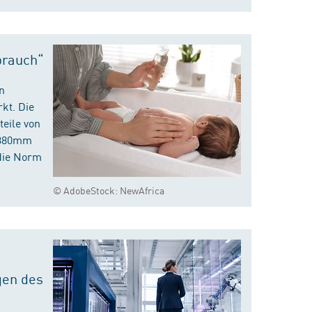
brauch“
n
kt. Die
eile von
m 380mm
die Norm
© AdobeStock: NewAfrica
gen des