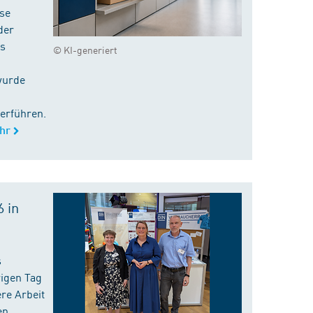
ise
der
es
© KI-generiert
wurde
erführen.
hr
 in
s
rigen Tag
re Arbeit
en