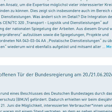
n Ansatz, um die Expertise möglichst vieler interessierter Kre
binden zu können. Dies zeigt sich insbesondere auch im Bereich 
ienstleistungen. Was ändert sich im Detail? Die Integration d
s CEN/TC 320 „Transport - Logistik und Dienstleistungen“ auf
ng der nationalen Spiegelung der Arbeiten. Aus diesem Grund 
präferenz“ aufzulösen sowie die Spiegelungen, Projekte und
ordneten NA 043-03-04 AA „Postalische Dienstleistungen“ zu üb
en“ wiederum wird ebenfalls aufgelöst und mitsamt aller ...
Me
ffenen Tür der Bundesregierung am 20./21.06.2026
fgrund eines Beschlusses des Deutschen Bundestages durch da
erschutz (BMJV) gefördert. Dadurch erhielten wir beim diesjäh
21. Juni die Möglichkeit, interessierten Verbraucher*innen unse
ir waren mit einem Stand vertreten, an dem es neben allgemein