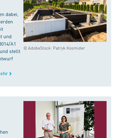
en dabei,
werden
it
ut und
8014/A1
© AdobeStock: Patryk Kosmider
nd stellt
ntwurf
ehr
chen