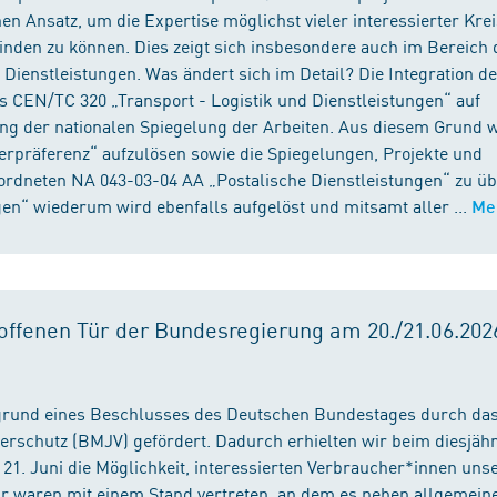
n Ansatz, um die Expertise möglichst vieler interessierter Kre
binden zu können. Dies zeigt sich insbesondere auch im Bereich 
ienstleistungen. Was ändert sich im Detail? Die Integration d
s CEN/TC 320 „Transport - Logistik und Dienstleistungen“ auf
ng der nationalen Spiegelung der Arbeiten. Aus diesem Grund 
präferenz“ aufzulösen sowie die Spiegelungen, Projekte und
ordneten NA 043-03-04 AA „Postalische Dienstleistungen“ zu üb
en“ wiederum wird ebenfalls aufgelöst und mitsamt aller ...
Me
ffenen Tür der Bundesregierung am 20./21.06.2026
fgrund eines Beschlusses des Deutschen Bundestages durch da
erschutz (BMJV) gefördert. Dadurch erhielten wir beim diesjäh
21. Juni die Möglichkeit, interessierten Verbraucher*innen unse
ir waren mit einem Stand vertreten, an dem es neben allgemein