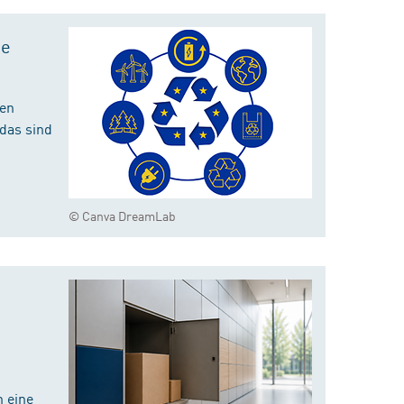
te
hen
das sind
© Canva DreamLab
 eine