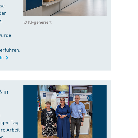
ise
der
es
© KI-generiert
wurde
erführen.
hr
 in
s
rigen Tag
re Arbeit
en