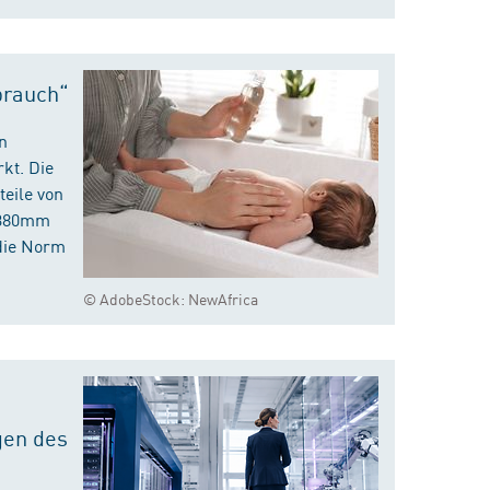
brauch“
n
kt. Die
eile von
m 380mm
die Norm
© AdobeStock: NewAfrica
gen des