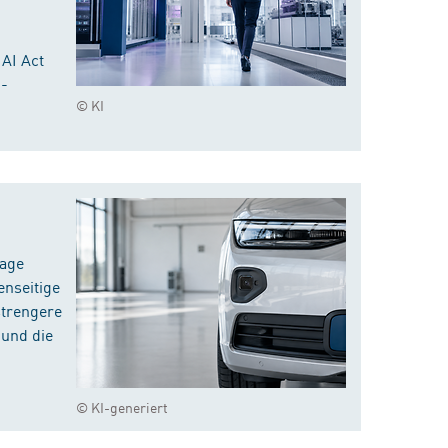
 AI Act
I-
© KI
rage
enseitige
strengere
 und die
© KI-generiert