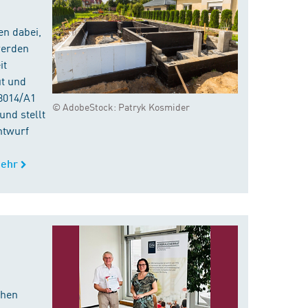
en dabei,
werden
it
ut und
8014/A1
© AdobeStock: Patryk Kosmider
nd stellt
ntwurf
ehr
chen