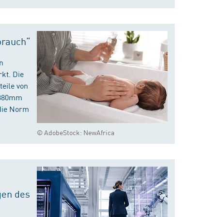
brauch“
n
kt. Die
eile von
m 380mm
die Norm
© AdobeStock: NewAfrica
gen des