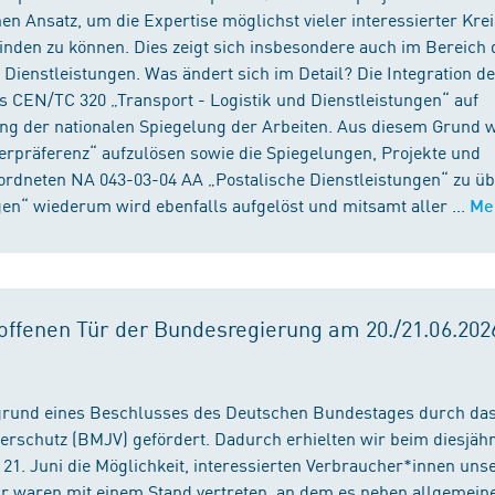
n Ansatz, um die Expertise möglichst vieler interessierter Kre
binden zu können. Dies zeigt sich insbesondere auch im Bereich 
ienstleistungen. Was ändert sich im Detail? Die Integration d
s CEN/TC 320 „Transport - Logistik und Dienstleistungen“ auf
ng der nationalen Spiegelung der Arbeiten. Aus diesem Grund 
präferenz“ aufzulösen sowie die Spiegelungen, Projekte und
ordneten NA 043-03-04 AA „Postalische Dienstleistungen“ zu üb
en“ wiederum wird ebenfalls aufgelöst und mitsamt aller ...
Me
ffenen Tür der Bundesregierung am 20./21.06.2026
fgrund eines Beschlusses des Deutschen Bundestages durch da
erschutz (BMJV) gefördert. Dadurch erhielten wir beim diesjäh
21. Juni die Möglichkeit, interessierten Verbraucher*innen unse
ir waren mit einem Stand vertreten, an dem es neben allgemein