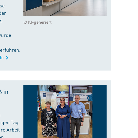
ise
der
es
© KI-generiert
wurde
erführen.
hr
 in
s
rigen Tag
re Arbeit
en