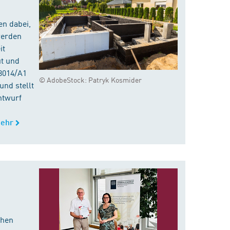
en dabei,
werden
it
ut und
8014/A1
© AdobeStock: Patryk Kosmider
nd stellt
ntwurf
ehr
chen