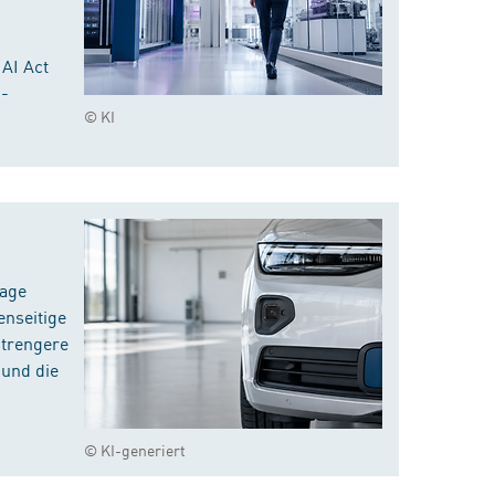
 AI Act
I-
© KI
rage
enseitige
strengere
 und die
© KI-generiert