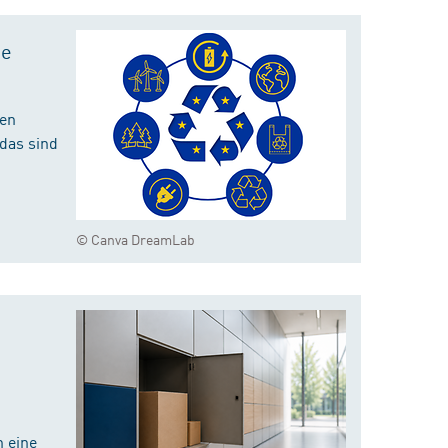
te
hen
das sind
© Canva DreamLab
 eine