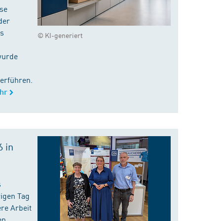
ise
der
es
© KI-generiert
wurde
erführen.
hr
 in
s
rigen Tag
re Arbeit
en