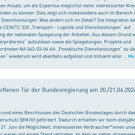
n Ansatz, um die Expertise möglichst vieler interessierter Kre
binden zu können. Dies zeigt sich insbesondere auch im Bereich 
ienstleistungen. Was ändert sich im Detail? Die Integration d
s CEN/TC 320 „Transport - Logistik und Dienstleistungen“ auf
ng der nationalen Spiegelung der Arbeiten. Aus diesem Grund 
präferenz“ aufzulösen sowie die Spiegelungen, Projekte und
ordneten NA 043-03-04 AA „Postalische Dienstleistungen“ zu üb
en“ wiederum wird ebenfalls aufgelöst und mitsamt aller ...
Me
ffenen Tür der Bundesregierung am 20./21.06.2026
fgrund eines Beschlusses des Deutschen Bundestages durch da
erschutz (BMJV) gefördert. Dadurch erhielten wir beim diesjäh
21. Juni die Möglichkeit, interessierten Verbraucher*innen unse
ir waren mit einem Stand vertreten, an dem es neben allgemein