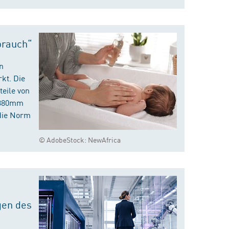
brauch“
n
kt. Die
eile von
m 380mm
die Norm
© AdobeStock: NewAfrica
gen des