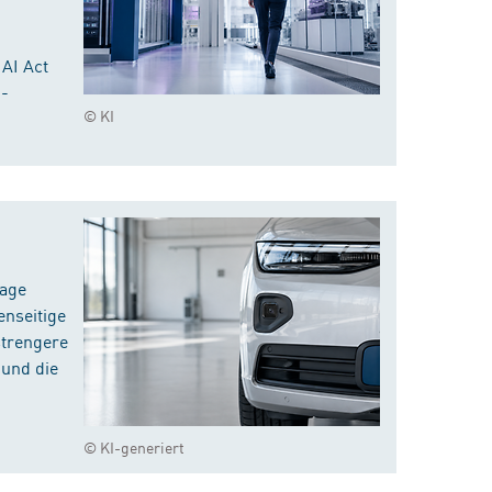
 AI Act
I-
© KI
rage
enseitige
strengere
 und die
© KI-generiert