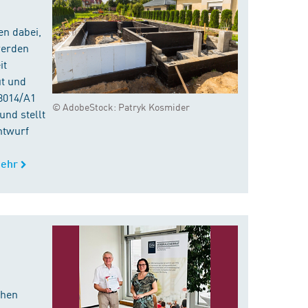
en dabei,
werden
it
ut und
8014/A1
© AdobeStock: Patryk Kosmider
nd stellt
ntwurf
ehr
chen