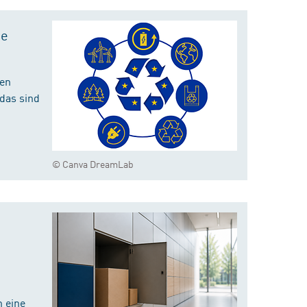
te
hen
das sind
© Canva DreamLab
 eine