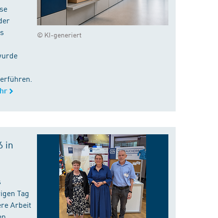
ise
der
es
© KI-generiert
wurde
erführen.
hr
 in
s
rigen Tag
re Arbeit
en