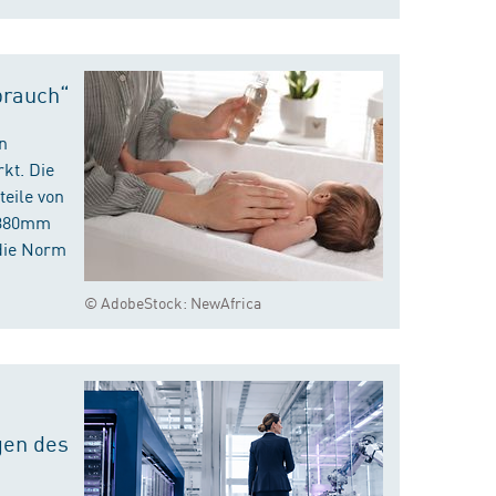
brauch“
n
kt. Die
eile von
m 380mm
die Norm
© AdobeStock: NewAfrica
gen des