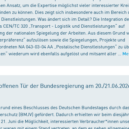
n Ansatz, um die Expertise möglichst vieler interessierter Kre
binden zu können. Dies zeigt sich insbesondere auch im Bereich 
ienstleistungen. Was ändert sich im Detail? Die Integration d
s CEN/TC 320 „Transport - Logistik und Dienstleistungen“ auf
ng der nationalen Spiegelung der Arbeiten. Aus diesem Grund 
präferenz“ aufzulösen sowie die Spiegelungen, Projekte und
ordneten NA 043-03-04 AA „Postalische Dienstleistungen“ zu üb
en“ wiederum wird ebenfalls aufgelöst und mitsamt aller ...
Me
ffenen Tür der Bundesregierung am 20./21.06.2026
fgrund eines Beschlusses des Deutschen Bundestages durch da
erschutz (BMJV) gefördert. Dadurch erhielten wir beim diesjäh
21. Juni die Möglichkeit, interessierten Verbraucher*innen unse
ir waren mit einem Stand vertreten, an dem es neben allgemein