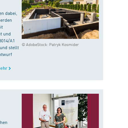
en dabei,
werden
it
ut und
8014/A1
© AdobeStock: Patryk Kosmider
nd stellt
ntwurf
ehr
chen