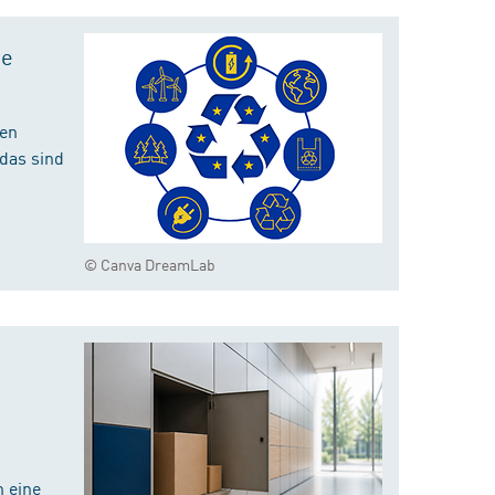
te
hen
das sind
© Canva DreamLab
 eine