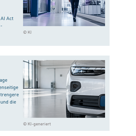
 AI Act
I-
© KI
rage
enseitige
strengere
 und die
© KI-generiert