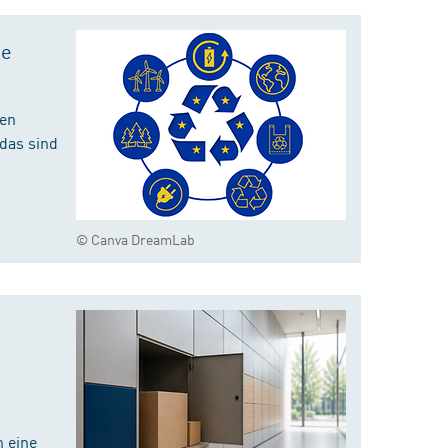
te
hen
das sind
© Canva DreamLab
 eine