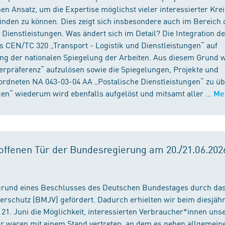
n Ansatz, um die Expertise möglichst vieler interessierter Kre
binden zu können. Dies zeigt sich insbesondere auch im Bereich 
ienstleistungen. Was ändert sich im Detail? Die Integration d
s CEN/TC 320 „Transport - Logistik und Dienstleistungen“ auf
ng der nationalen Spiegelung der Arbeiten. Aus diesem Grund 
präferenz“ aufzulösen sowie die Spiegelungen, Projekte und
ordneten NA 043-03-04 AA „Postalische Dienstleistungen“ zu üb
en“ wiederum wird ebenfalls aufgelöst und mitsamt aller ...
Me
ffenen Tür der Bundesregierung am 20./21.06.2026
fgrund eines Beschlusses des Deutschen Bundestages durch da
erschutz (BMJV) gefördert. Dadurch erhielten wir beim diesjäh
21. Juni die Möglichkeit, interessierten Verbraucher*innen unse
ir waren mit einem Stand vertreten, an dem es neben allgemein