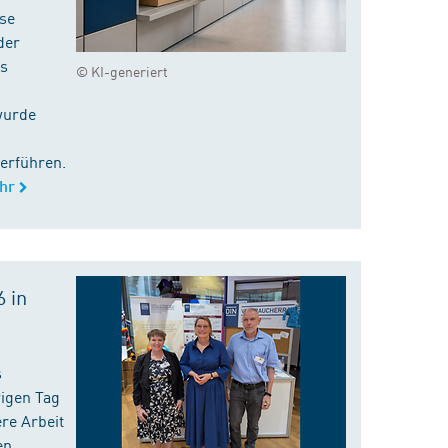
ise
der
es
© KI-generiert
wurde
erführen.
hr
 in
s
rigen Tag
re Arbeit
en