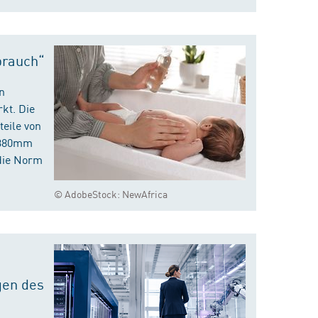
brauch“
n
kt. Die
eile von
m 380mm
die Norm
© AdobeStock: NewAfrica
gen des