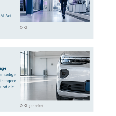
 AI Act
I-
© KI
rage
enseitige
strengere
 und die
© KI-generiert