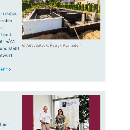
en dabei,
werden
it
ut und
8014/A1
© AdobeStock: Patryk Kosmider
nd stellt
ntwurf
ehr
chen