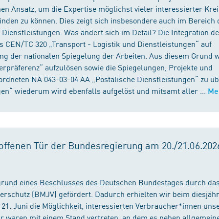
n Ansatz, um die Expertise möglichst vieler interessierter Kre
binden zu können. Dies zeigt sich insbesondere auch im Bereich 
ienstleistungen. Was ändert sich im Detail? Die Integration d
s CEN/TC 320 „Transport - Logistik und Dienstleistungen“ auf
ng der nationalen Spiegelung der Arbeiten. Aus diesem Grund 
präferenz“ aufzulösen sowie die Spiegelungen, Projekte und
ordneten NA 043-03-04 AA „Postalische Dienstleistungen“ zu üb
en“ wiederum wird ebenfalls aufgelöst und mitsamt aller ...
Me
ffenen Tür der Bundesregierung am 20./21.06.2026
fgrund eines Beschlusses des Deutschen Bundestages durch da
erschutz (BMJV) gefördert. Dadurch erhielten wir beim diesjäh
21. Juni die Möglichkeit, interessierten Verbraucher*innen unse
ir waren mit einem Stand vertreten, an dem es neben allgemein