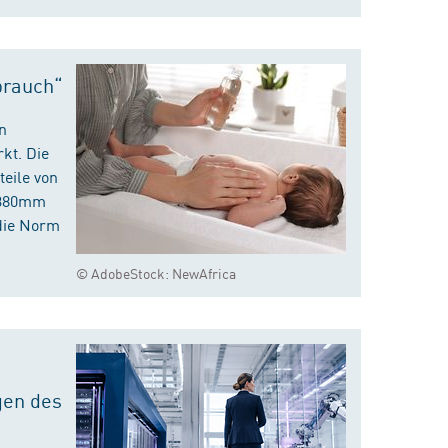
brauch“
n
kt. Die
eile von
m 380mm
die Norm
© AdobeStock: NewAfrica
gen des