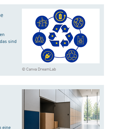
te
hen
das sind
© Canva DreamLab
 eine