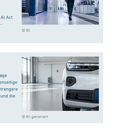
 AI Act
I-
© KI
rage
enseitige
strengere
 und die
© KI-generiert