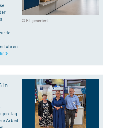
ise
der
es
© KI-generiert
wurde
erführen.
hr
 in
s
rigen Tag
re Arbeit
en