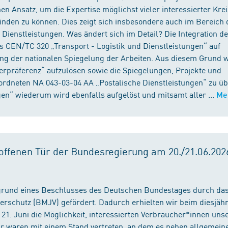
n Ansatz, um die Expertise möglichst vieler interessierter Kre
binden zu können. Dies zeigt sich insbesondere auch im Bereich 
ienstleistungen. Was ändert sich im Detail? Die Integration d
s CEN/TC 320 „Transport - Logistik und Dienstleistungen“ auf
ng der nationalen Spiegelung der Arbeiten. Aus diesem Grund 
präferenz“ aufzulösen sowie die Spiegelungen, Projekte und
ordneten NA 043-03-04 AA „Postalische Dienstleistungen“ zu üb
en“ wiederum wird ebenfalls aufgelöst und mitsamt aller ...
Me
ffenen Tür der Bundesregierung am 20./21.06.2026
fgrund eines Beschlusses des Deutschen Bundestages durch da
erschutz (BMJV) gefördert. Dadurch erhielten wir beim diesjäh
21. Juni die Möglichkeit, interessierten Verbraucher*innen unse
ir waren mit einem Stand vertreten, an dem es neben allgemein