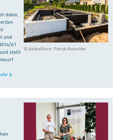
en dabei,
werden
it
ut und
8014/A1
© AdobeStock: Patryk Kosmider
nd stellt
ntwurf
ehr
chen