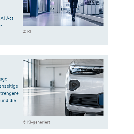
 AI Act
I-
© KI
rage
enseitige
strengere
 und die
© KI-generiert