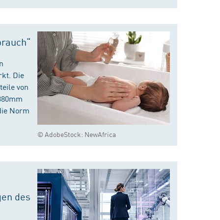
brauch“
n
kt. Die
eile von
m 380mm
die Norm
© AdobeStock: NewAfrica
gen des