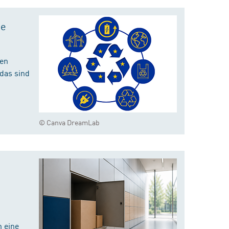
te
hen
das sind
© Canva DreamLab
 eine