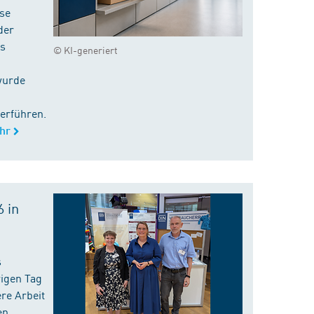
ise
der
es
© KI-generiert
wurde
erführen.
hr
 in
s
rigen Tag
re Arbeit
en