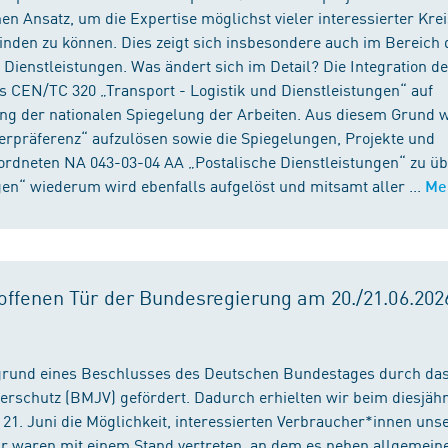
n Ansatz, um die Expertise möglichst vieler interessierter Kre
binden zu können. Dies zeigt sich insbesondere auch im Bereich 
ienstleistungen. Was ändert sich im Detail? Die Integration d
s CEN/TC 320 „Transport - Logistik und Dienstleistungen“ auf
ng der nationalen Spiegelung der Arbeiten. Aus diesem Grund 
präferenz“ aufzulösen sowie die Spiegelungen, Projekte und
ordneten NA 043-03-04 AA „Postalische Dienstleistungen“ zu üb
en“ wiederum wird ebenfalls aufgelöst und mitsamt aller ...
Me
ffenen Tür der Bundesregierung am 20./21.06.2026
fgrund eines Beschlusses des Deutschen Bundestages durch da
erschutz (BMJV) gefördert. Dadurch erhielten wir beim diesjäh
21. Juni die Möglichkeit, interessierten Verbraucher*innen unse
ir waren mit einem Stand vertreten, an dem es neben allgemein