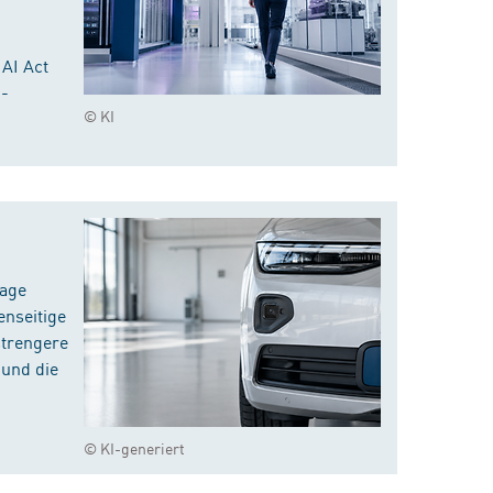
 AI Act
I-
© KI
rage
enseitige
strengere
 und die
© KI-generiert