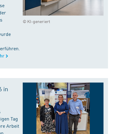
ise
der
es
© KI-generiert
wurde
erführen.
hr
 in
s
rigen Tag
re Arbeit
en