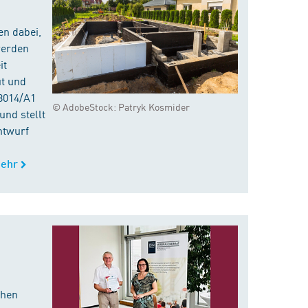
en dabei,
werden
it
ut und
8014/A1
© AdobeStock: Patryk Kosmider
nd stellt
ntwurf
ehr
chen