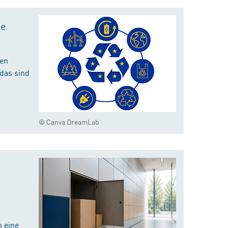
te
hen
das sind
© Canva DreamLab
 eine