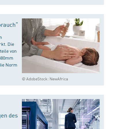
brauch“
n
kt. Die
eile von
m 380mm
die Norm
© AdobeStock: NewAfrica
gen des