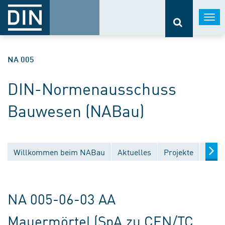
Togg
navi
NA 005
DIN-Normenausschuss
Bauwesen (NABau)
Willkommen beim NABau
Aktuelles
Projekte
Entw
NA 005-06-03 AA
Mauermörtel (SpA zu CEN/TC