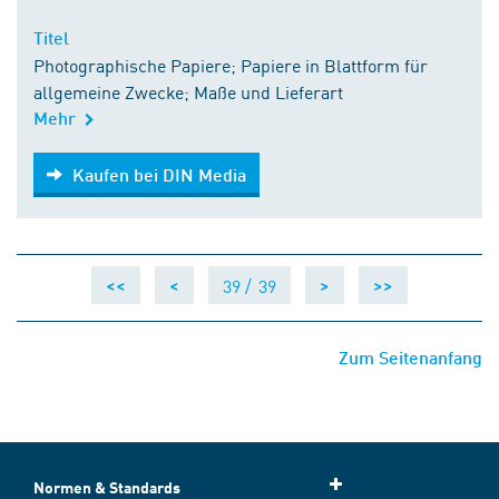
Titel
Photographische Papiere; Papiere in Blattform für
allgemeine Zwecke; Maße und Lieferart
Mehr
Kaufen bei DIN Media
Kaufen bei DIN Media
39 /
39
<<
<
>
>>
Zum Seitenanfang
Normen & Standards