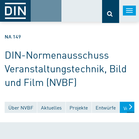
Togg
navi
NA 149
DIN-Normenausschuss
Veranstaltungstechnik, Bild
und Film (NVBF)
Über NVBF
Aktuelles
Projekte
Entwürfe
Veröff