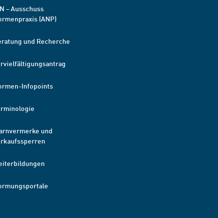
N – Ausschuss
ormenpraxis (ANP)
eratung und Recherche
rvielfältigungsantrag
ormen-Infopoints
erminologie
arnvermerke und
erkaufssperren
eiterbildungen
ormungsportale