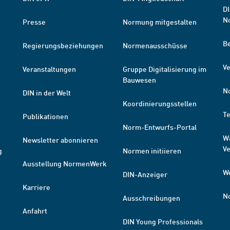
DI
N
Presse
Normung mitgestalten
B
Regierungsbeziehungen
Normenausschüsse
Ve
Veranstaltungen
Gruppe Digitalisierung im
Bauwesen
N
DIN in der Welt
Koordinierungsstellen
T
Publikationen
Norm-Entwurfs-Portal
W
Newsletter abonnieren
V
g
Normen initiieren
Ausstellung NormenWerk
W
DIN-Anzeiger
Karriere
N
Ausschreibungen
Anfahrt
DIN Young Professionals