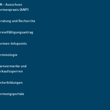
N – Ausschuss
ormenpraxis (ANP)
eratung und Recherche
rvielfältigungsantrag
ormen-Infopoints
erminologie
arnvermerke und
erkaufssperren
eiterbildungen
ormungsportale