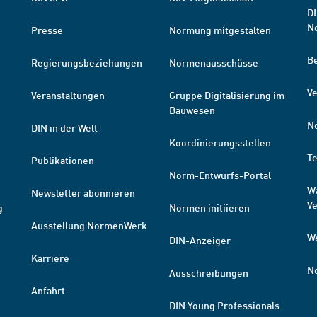
DI
N
Presse
Normung mitgestalten
B
Regierungsbeziehungen
Normenausschüsse
Ve
Veranstaltungen
Gruppe Digitalisierung im
Bauwesen
N
DIN in der Welt
Koordinierungsstellen
T
Publikationen
Norm-Entwurfs-Portal
W
Newsletter abonnieren
V
g
Normen initiieren
Ausstellung NormenWerk
W
DIN-Anzeiger
Karriere
N
Ausschreibungen
Anfahrt
DIN Young Professionals