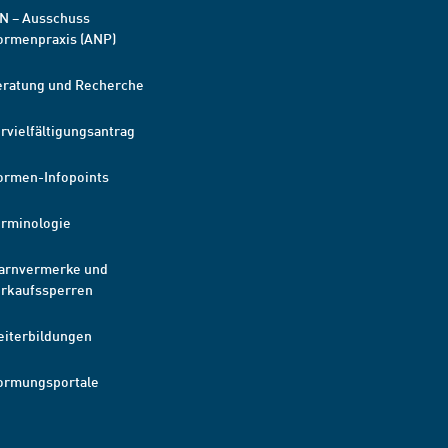
N – Ausschuss
ormenpraxis (ANP)
eratung und Recherche
rvielfältigungsantrag
ormen-Infopoints
erminologie
arnvermerke und
erkaufssperren
eiterbildungen
ormungsportale