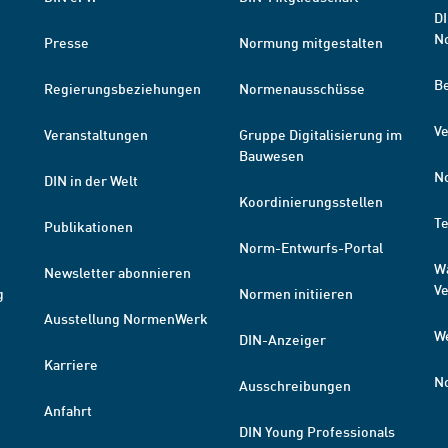
DI
N
Presse
Normung mitgestalten
B
Regierungsbeziehungen
Normenausschüsse
Ve
Veranstaltungen
Gruppe Digitalisierung im
Bauwesen
N
DIN in der Welt
Koordinierungsstellen
T
Publikationen
Norm-Entwurfs-Portal
W
Newsletter abonnieren
V
g
Normen initiieren
Ausstellung NormenWerk
W
DIN-Anzeiger
Karriere
N
Ausschreibungen
Anfahrt
DIN Young Professionals