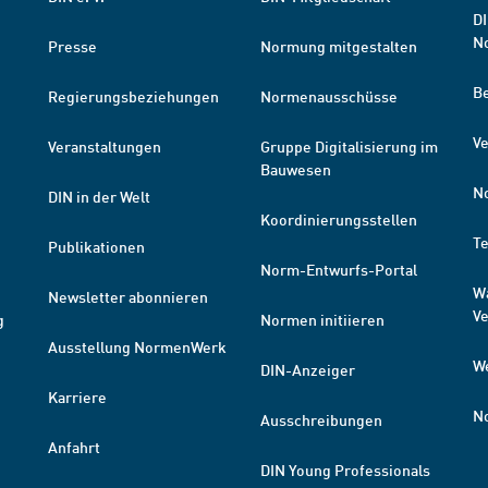
DI
N
Presse
Normung mitgestalten
B
Regierungsbeziehungen
Normenausschüsse
Ve
Veranstaltungen
Gruppe Digitalisierung im
Bauwesen
N
DIN in der Welt
Koordinierungsstellen
T
Publikationen
Norm-Entwurfs-Portal
W
Newsletter abonnieren
V
g
Normen initiieren
Ausstellung NormenWerk
W
DIN-Anzeiger
Karriere
N
Ausschreibungen
Anfahrt
DIN Young Professionals