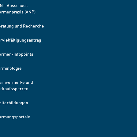
N – Ausschuss
ormenpraxis (ANP)
eratung und Recherche
rvielfältigungsantrag
ormen-Infopoints
erminologie
arnvermerke und
erkaufssperren
eiterbildungen
ormungsportale