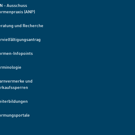
N – Ausschuss
ormenpraxis (ANP)
eratung und Recherche
rvielfältigungsantrag
ormen-Infopoints
erminologie
arnvermerke und
erkaufssperren
eiterbildungen
ormungsportale