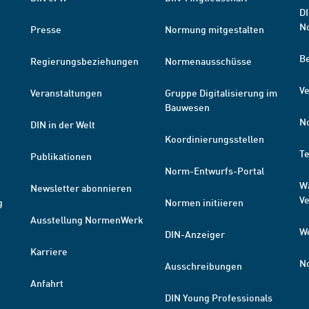
DI
N
Presse
Normung mitgestalten
B
Regierungsbeziehungen
Normenausschüsse
Ve
Veranstaltungen
Gruppe Digitalisierung im
Bauwesen
N
DIN in der Welt
Koordinierungsstellen
T
Publikationen
Norm-Entwurfs-Portal
W
Newsletter abonnieren
V
g
Normen initiieren
Ausstellung NormenWerk
W
DIN-Anzeiger
Karriere
N
Ausschreibungen
Anfahrt
DIN Young Professionals