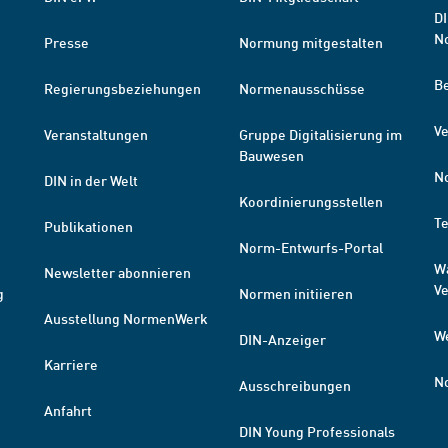
DI
N
Presse
Normung mitgestalten
B
Regierungsbeziehungen
Normenausschüsse
Ve
Veranstaltungen
Gruppe Digitalisierung im
Bauwesen
N
DIN in der Welt
Koordinierungsstellen
T
Publikationen
Norm-Entwurfs-Portal
W
Newsletter abonnieren
V
g
Normen initiieren
Ausstellung NormenWerk
W
DIN-Anzeiger
Karriere
N
Ausschreibungen
Anfahrt
DIN Young Professionals