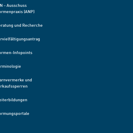
N – Ausschuss
ormenpraxis (ANP)
eratung und Recherche
rvielfältigungsantrag
ormen-Infopoints
erminologie
arnvermerke und
erkaufssperren
eiterbildungen
ormungsportale