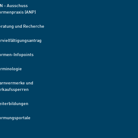
N – Ausschuss
ormenpraxis (ANP)
eratung und Recherche
rvielfältigungsantrag
ormen-Infopoints
erminologie
arnvermerke und
erkaufssperren
eiterbildungen
ormungsportale