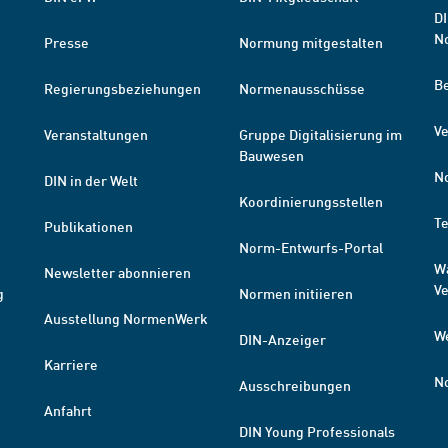
DI
N
Presse
Normung mitgestalten
B
Regierungsbeziehungen
Normenausschüsse
Ve
Veranstaltungen
Gruppe Digitalisierung im
Bauwesen
N
DIN in der Welt
Koordinierungsstellen
T
Publikationen
Norm-Entwurfs-Portal
W
Newsletter abonnieren
V
g
Normen initiieren
Ausstellung NormenWerk
W
DIN-Anzeiger
Karriere
N
Ausschreibungen
Anfahrt
DIN Young Professionals