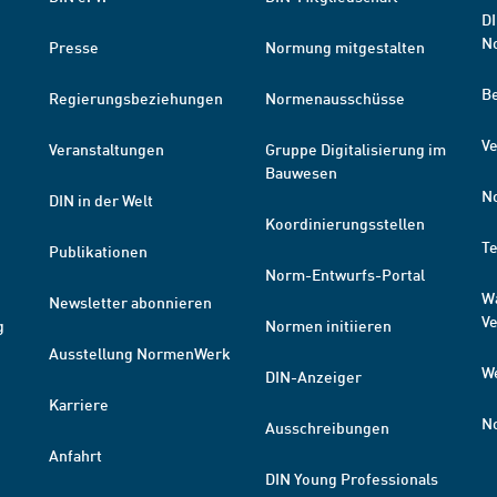
DI
N
Presse
Normung mitgestalten
B
Regierungsbeziehungen
Normenausschüsse
Ve
Veranstaltungen
Gruppe Digitalisierung im
Bauwesen
N
DIN in der Welt
Koordinierungsstellen
T
Publikationen
Norm-Entwurfs-Portal
W
Newsletter abonnieren
V
g
Normen initiieren
Ausstellung NormenWerk
W
DIN-Anzeiger
Karriere
N
Ausschreibungen
Anfahrt
DIN Young Professionals