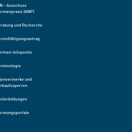
N – Ausschuss
ormenpraxis (ANP)
eratung und Recherche
rvielfältigungsantrag
ormen-Infopoints
erminologie
arnvermerke und
erkaufssperren
eiterbildungen
ormungsportale