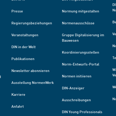
DI
N
Presse
Normung mitgestalten
B
Regierungsbeziehungen
Normenausschüsse
Ve
Veranstaltungen
Gruppe Digitalisierung im
Bauwesen
N
DIN in der Welt
Koordinierungsstellen
T
Publikationen
Norm-Entwurfs-Portal
W
Newsletter abonnieren
V
g
Normen initiieren
Ausstellung NormenWerk
W
DIN-Anzeiger
Karriere
N
Ausschreibungen
Anfahrt
DIN Young Professionals