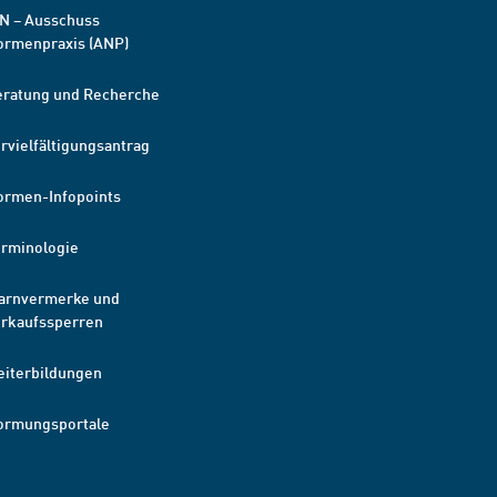
N – Ausschuss
ormenpraxis (ANP)
eratung und Recherche
rvielfältigungsantrag
ormen-Infopoints
erminologie
arnvermerke und
erkaufssperren
eiterbildungen
ormungsportale