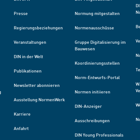
DI
N
Presse
Normung mitgestalten
B
Regierungsbeziehungen
Normenausschüsse
Ve
Veranstaltungen
Gruppe Digitalisierung im
Bauwesen
N
DIN in der Welt
Koordinierungsstellen
T
Publikationen
Norm-Entwurfs-Portal
W
Newsletter abonnieren
V
g
Normen initiieren
Ausstellung NormenWerk
W
DIN-Anzeiger
Karriere
N
Ausschreibungen
Anfahrt
DIN Young Professionals