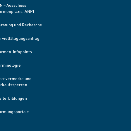
N – Ausschuss
ormenpraxis (ANP)
eratung und Recherche
rvielfältigungsantrag
ormen-Infopoints
erminologie
arnvermerke und
erkaufssperren
eiterbildungen
ormungsportale