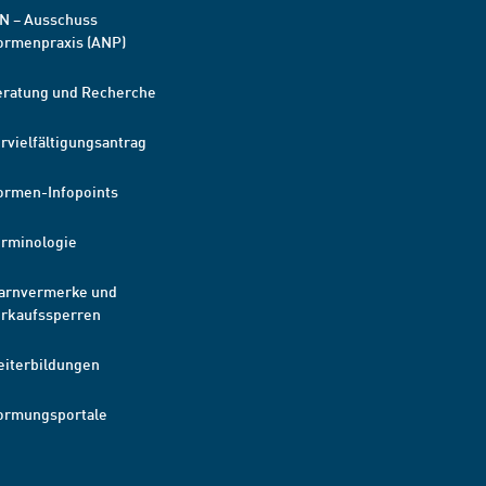
N – Ausschuss
ormenpraxis (ANP)
eratung und Recherche
rvielfältigungsantrag
ormen-Infopoints
erminologie
arnvermerke und
erkaufssperren
eiterbildungen
ormungsportale