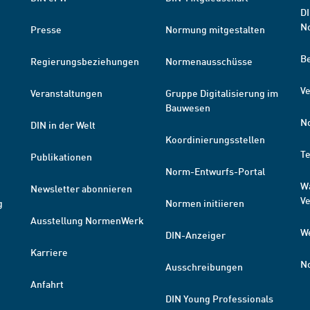
DI
N
Presse
Normung mitgestalten
B
Regierungsbeziehungen
Normenausschüsse
Ve
Veranstaltungen
Gruppe Digitalisierung im
Bauwesen
N
DIN in der Welt
Koordinierungsstellen
T
Publikationen
Norm-Entwurfs-Portal
W
Newsletter abonnieren
V
g
Normen initiieren
Ausstellung NormenWerk
W
DIN-Anzeiger
Karriere
N
Ausschreibungen
Anfahrt
DIN Young Professionals