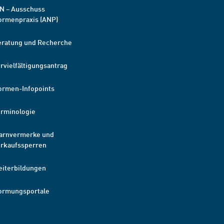
N – Ausschuss
ormenpraxis (ANP)
eratung und Recherche
rvielfältigungsantrag
ormen-Infopoints
erminologie
arnvermerke und
erkaufssperren
eiterbildungen
ormungsportale