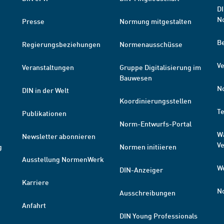
DI
N
Presse
Normung mitgestalten
B
Regierungsbeziehungen
Normenausschüsse
Ve
Veranstaltungen
Gruppe Digitalisierung im
Bauwesen
N
DIN in der Welt
Koordinierungsstellen
T
Publikationen
Norm-Entwurfs-Portal
W
Newsletter abonnieren
V
g
Normen initiieren
Ausstellung NormenWerk
W
DIN-Anzeiger
Karriere
N
Ausschreibungen
Anfahrt
DIN Young Professionals