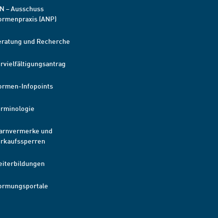
N – Ausschuss
ormenpraxis (ANP)
eratung und Recherche
rvielfältigungsantrag
ormen-Infopoints
erminologie
arnvermerke und
erkaufssperren
eiterbildungen
ormungsportale