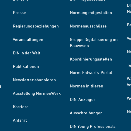
DI
N
Presse
Normung mitgestalten
B
Regierungsbeziehungen
Normenausschüsse
Ve
Veranstaltungen
Gruppe Digitalisierung im
Bauwesen
N
DIN in der Welt
Koordinierungsstellen
T
Publikationen
Norm-Entwurfs-Portal
W
Newsletter abonnieren
V
g
Normen initiieren
Ausstellung NormenWerk
W
DIN-Anzeiger
Karriere
N
Ausschreibungen
Anfahrt
DIN Young Professionals