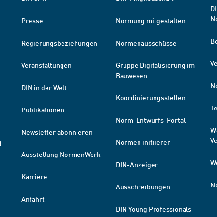
DI
N
Presse
Normung mitgestalten
B
Regierungsbeziehungen
Normenausschüsse
Ve
Veranstaltungen
Gruppe Digitalisierung im
Bauwesen
N
DIN in der Welt
Koordinierungsstellen
T
Publikationen
Norm-Entwurfs-Portal
W
Newsletter abonnieren
V
g
Normen initiieren
Ausstellung NormenWerk
W
DIN-Anzeiger
Karriere
N
Ausschreibungen
Anfahrt
DIN Young Professionals