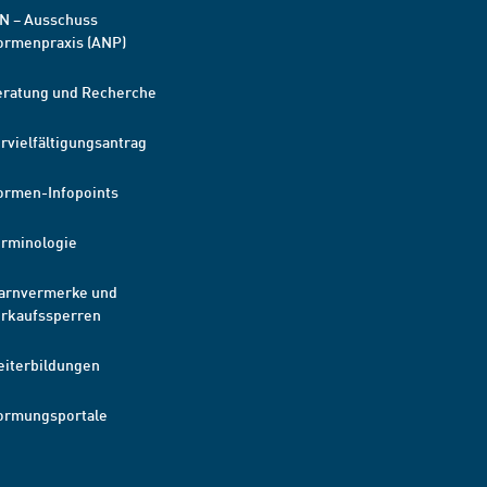
N – Ausschuss
ormenpraxis (ANP)
eratung und Recherche
rvielfältigungsantrag
ormen-Infopoints
erminologie
arnvermerke und
erkaufssperren
eiterbildungen
ormungsportale