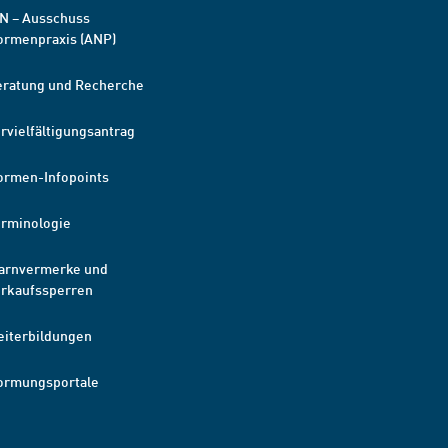
N – Ausschuss
ormenpraxis (ANP)
eratung und Recherche
rvielfältigungsantrag
ormen-Infopoints
erminologie
arnvermerke und
erkaufssperren
eiterbildungen
ormungsportale