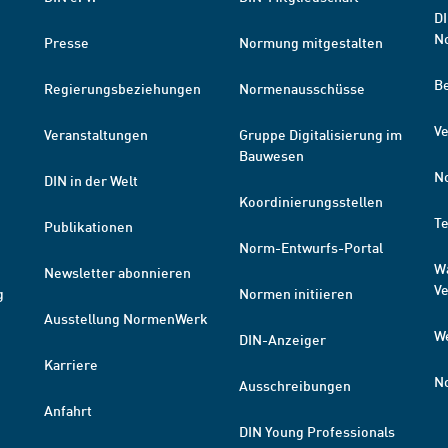
DI
N
Presse
Normung mitgestalten
B
Regierungsbeziehungen
Normenausschüsse
Ve
Veranstaltungen
Gruppe Digitalisierung im
Bauwesen
N
DIN in der Welt
Koordinierungsstellen
T
Publikationen
Norm-Entwurfs-Portal
W
Newsletter abonnieren
V
g
Normen initiieren
Ausstellung NormenWerk
W
DIN-Anzeiger
Karriere
N
Ausschreibungen
Anfahrt
DIN Young Professionals