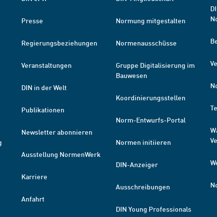
DI
N
Presse
Normung mitgestalten
B
Regierungsbeziehungen
Normenausschüsse
Ve
Veranstaltungen
Gruppe Digitalisierung im
Bauwesen
N
DIN in der Welt
Koordinierungsstellen
T
Publikationen
Norm-Entwurfs-Portal
W
Newsletter abonnieren
V
g
Normen initiieren
Ausstellung NormenWerk
W
DIN-Anzeiger
Karriere
N
Ausschreibungen
Anfahrt
DIN Young Professionals