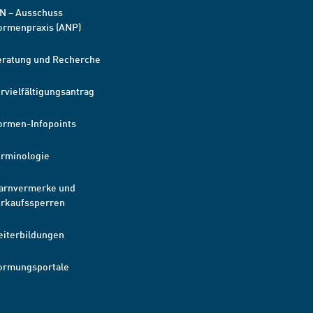
N – Ausschuss
ormenpraxis (ANP)
eratung und Recherche
rvielfältigungsantrag
ormen-Infopoints
erminologie
arnvermerke und
erkaufssperren
eiterbildungen
ormungsportale