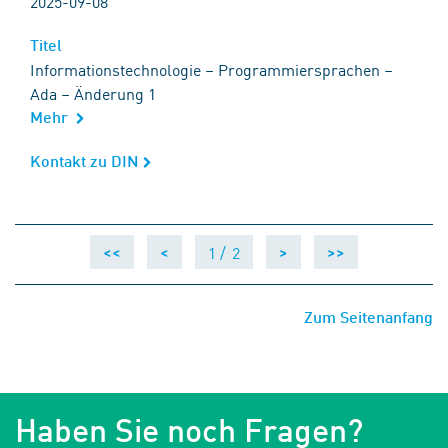
2025-09-08
Titel
Titel
Informationstechnologie – Programmiersprachen –
Ada – Änderung 1
Mehr
Kontakt zu DIN
Kontakt zu DIN
1 /
2
<<
<
>
>>
Zum Seitenanfang
Haben Sie noch Fragen?