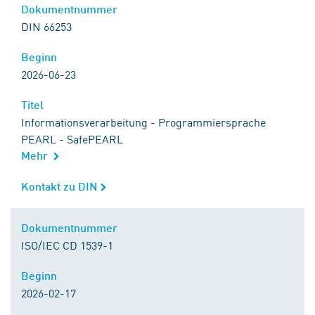
Dokumentnummer
Dokumentnummer
DIN 66253
Beginn
Beginn
2026-06-23
Titel
Titel
Informationsverarbeitung - Programmiersprache
PEARL - SafePEARL
Mehr
Kontakt zu DIN
Kontakt zu DIN
Dokumentnummer
Dokumentnummer
ISO/IEC CD 1539-1
Beginn
Beginn
2026-02-17