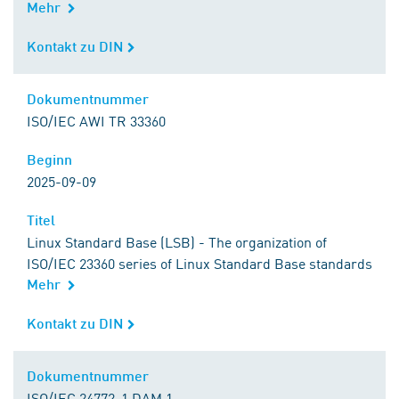
Mehr
Kontakt zu DIN
Kontakt zu DIN
Dokumentnummer
Dokumentnummer
ISO/IEC AWI TR 33360
Beginn
Beginn
2025-09-09
Titel
Titel
Linux Standard Base (LSB) - The organization of
ISO/IEC 23360 series of Linux Standard Base standards
Mehr
Kontakt zu DIN
Kontakt zu DIN
Dokumentnummer
Dokumentnummer
ISO/IEC 24772-1 DAM 1