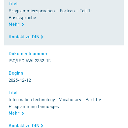
Titel
Titel
Programmiersprachen – Fortran – Teil 1:
Basissprache
Mehr
Kontakt zu DIN
Kontakt zu DIN
Dokumentnummer
Dokumentnummer
ISO/IEC AWI 2382-15
Beginn
Beginn
2025-12-12
Titel
Titel
Information technology - Vocabulary - Part 15:
Programming languages
Mehr
Kontakt zu DIN
Kontakt zu DIN