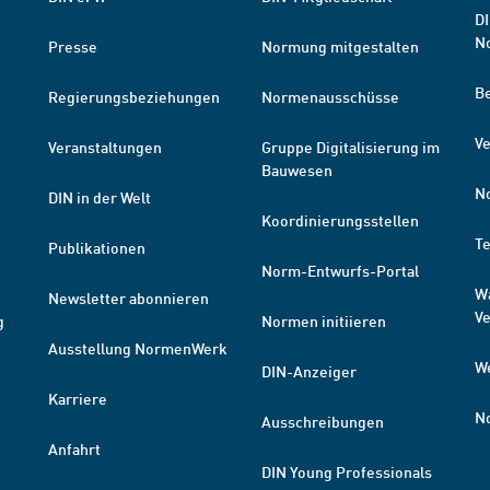
DI
N
Presse
Normung mitgestalten
B
Regierungsbeziehungen
Normenausschüsse
Ve
Veranstaltungen
Gruppe Digitalisierung im
Bauwesen
N
DIN in der Welt
Koordinierungsstellen
T
Publikationen
Norm-Entwurfs-Portal
W
Newsletter abonnieren
V
g
Normen initiieren
Ausstellung NormenWerk
W
DIN-Anzeiger
Karriere
N
Ausschreibungen
Anfahrt
DIN Young Professionals