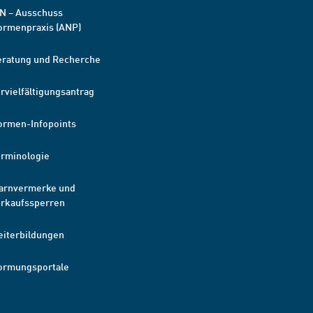
N – Ausschuss
ormenpraxis (ANP)
eratung und Recherche
rvielfältigungsantrag
ormen-Infopoints
erminologie
arnvermerke und
erkaufssperren
eiterbildungen
ormungsportale