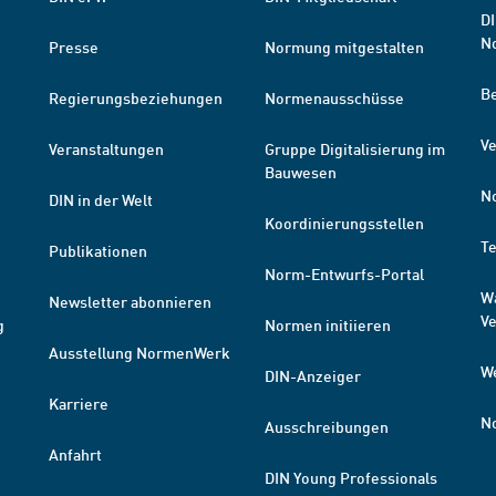
DI
N
Presse
Normung mitgestalten
B
Regierungsbeziehungen
Normenausschüsse
Ve
Veranstaltungen
Gruppe Digitalisierung im
Bauwesen
N
DIN in der Welt
Koordinierungsstellen
T
Publikationen
Norm-Entwurfs-Portal
W
Newsletter abonnieren
V
g
Normen initiieren
Ausstellung NormenWerk
W
DIN-Anzeiger
Karriere
N
Ausschreibungen
Anfahrt
DIN Young Professionals