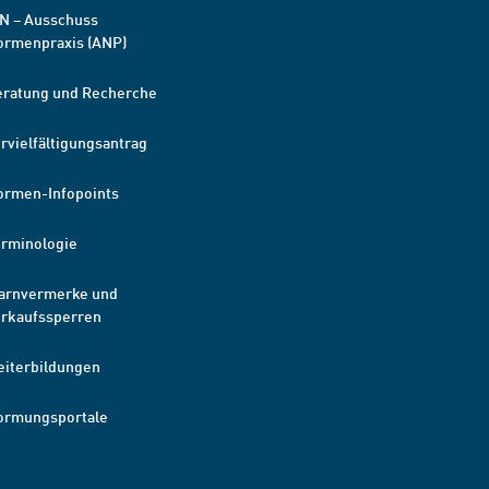
N – Ausschuss
ormenpraxis (ANP)
eratung und Recherche
rvielfältigungsantrag
ormen-Infopoints
erminologie
arnvermerke und
erkaufssperren
eiterbildungen
ormungsportale