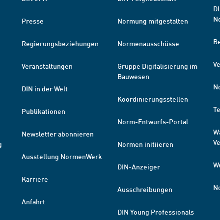
DI
N
Presse
Normung mitgestalten
B
Regierungsbeziehungen
Normenausschüsse
Ve
Veranstaltungen
Gruppe Digitalisierung im
Bauwesen
N
DIN in der Welt
Koordinierungsstellen
T
Publikationen
Norm-Entwurfs-Portal
W
Newsletter abonnieren
V
g
Normen initiieren
Ausstellung NormenWerk
W
DIN-Anzeiger
Karriere
N
Ausschreibungen
Anfahrt
DIN Young Professionals