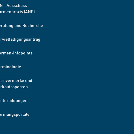
N – Ausschuss
ormenpraxis (ANP)
eratung und Recherche
rvielfältigungsantrag
ormen-Infopoints
erminologie
arnvermerke und
erkaufssperren
eiterbildungen
ormungsportale