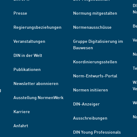
DI
N
Presse
Normung mitgestalten
B
Regierungsbeziehungen
Normenausschüsse
Ve
Veranstaltungen
Gruppe Digitalisierung im
Bauwesen
N
DIN in der Welt
Koordinierungsstellen
T
Publikationen
Norm-Entwurfs-Portal
W
Newsletter abonnieren
V
g
Normen initiieren
Ausstellung NormenWerk
W
DIN-Anzeiger
Karriere
N
Ausschreibungen
Anfahrt
DIN Young Professionals