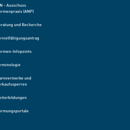
N – Ausschuss
ormenpraxis (ANP)
eratung und Recherche
rvielfältigungsantrag
ormen-Infopoints
erminologie
arnvermerke und
erkaufssperren
eiterbildungen
ormungsportale