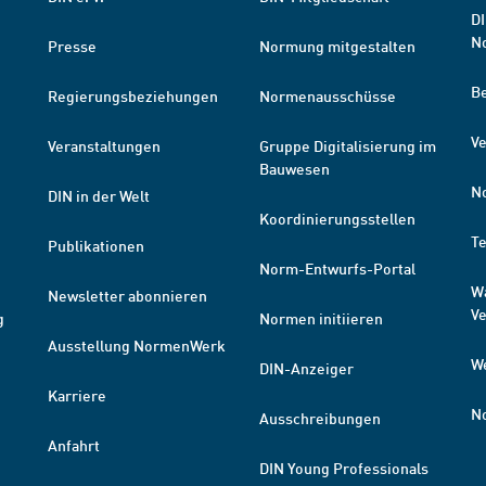
DI
N
Presse
Normung mitgestalten
B
Regierungsbeziehungen
Normenausschüsse
Ve
Veranstaltungen
Gruppe Digitalisierung im
Bauwesen
N
DIN in der Welt
Koordinierungsstellen
T
Publikationen
Norm-Entwurfs-Portal
W
Newsletter abonnieren
V
g
Normen initiieren
Ausstellung NormenWerk
W
DIN-Anzeiger
Karriere
N
Ausschreibungen
Anfahrt
DIN Young Professionals