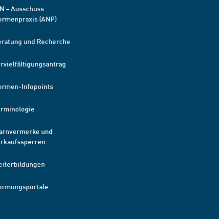
N – Ausschuss
ormenpraxis (ANP)
eratung und Recherche
rvielfältigungsantrag
ormen-Infopoints
erminologie
arnvermerke und
erkaufssperren
eiterbildungen
ormungsportale