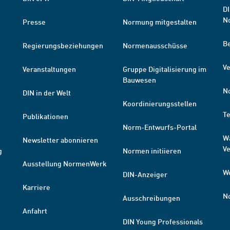
DI
N
Presse
Normung mitgestalten
B
Regierungsbeziehungen
Normenausschüsse
Ve
Veranstaltungen
Gruppe Digitalisierung im
Bauwesen
N
DIN in der Welt
Koordinierungsstellen
T
Publikationen
Norm-Entwurfs-Portal
W
Newsletter abonnieren
V
g
Normen initiieren
Ausstellung NormenWerk
W
DIN-Anzeiger
Karriere
N
Ausschreibungen
Anfahrt
DIN Young Professionals