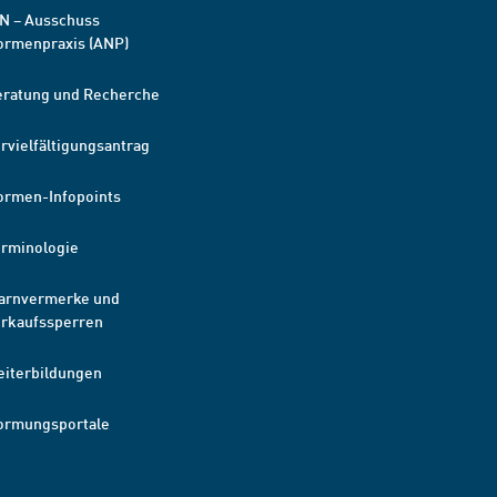
N – Ausschuss
ormenpraxis (ANP)
eratung und Recherche
rvielfältigungsantrag
ormen-Infopoints
erminologie
arnvermerke und
erkaufssperren
eiterbildungen
ormungsportale