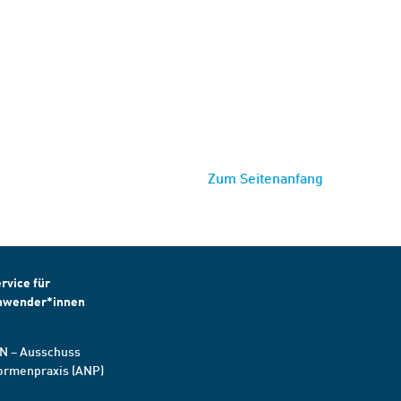
Zum Seitenanfang
rvice für
nwender*innen
N – Ausschuss
ormenpraxis (ANP)