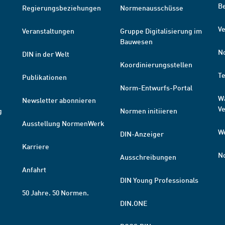
B
Regierungsbeziehungen
Normenausschüsse
Ve
Veranstaltungen
Gruppe Digitalisierung im
Bauwesen
N
DIN in der Welt
Koordinierungsstellen
T
Publikationen
Norm-Entwurfs-Portal
W
Newsletter abonnieren
V
g
Normen initiieren
Ausstellung NormenWerk
W
DIN-Anzeiger
Karriere
N
Ausschreibungen
Anfahrt
DIN Young Professionals
50 Jahre. 50 Normen.
DIN.ONE