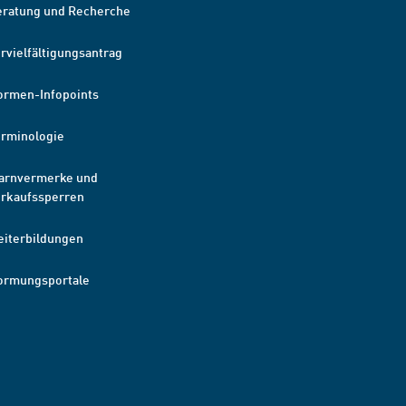
eratung und Recherche
rvielfältigungsantrag
ormen-Infopoints
erminologie
arnvermerke und
erkaufssperren
eiterbildungen
ormungsportale