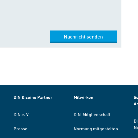
Nachricht senden
DIN & seine Partner
Mitwirken
Se
A
DIN e. V.
DIN-Mitgliedschaft
DI
N
Presse
Normung mitgestalten