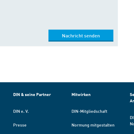
Nachricht senden
DIN & seine Partner
Mitwirken
Se
A
DIN e. V.
DIN-Mitgliedschaft
DI
N
Presse
Normung mitgestalten