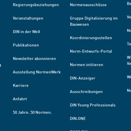
B
Regierungsbeziehungen
Normenausschüsse
Ve
Veranstaltungen
Gruppe Digitalisierung im
Bauwesen
N
DIN in der Welt
Koordinierungsstellen
T
Publikationen
Norm-Entwurfs-Portal
W
Newsletter abonnieren
V
g
Normen initiieren
Ausstellung NormenWerk
W
DIN-Anzeiger
Karriere
N
Ausschreibungen
Anfahrt
DIN Young Professionals
50 Jahre. 50 Normen.
DIN.ONE