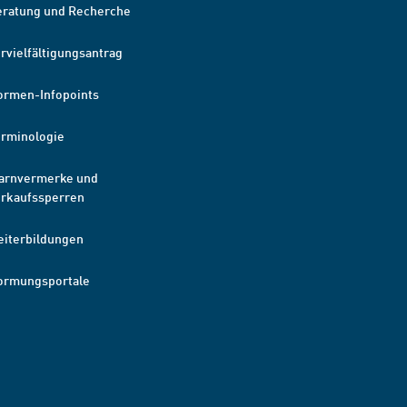
eratung und Recherche
rvielfältigungsantrag
ormen-Infopoints
erminologie
arnvermerke und
erkaufssperren
eiterbildungen
ormungsportale