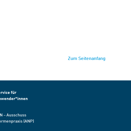
Zum Seitenanfang
rvice für
nwender*innen
N – Ausschuss
ormenpraxis (ANP)