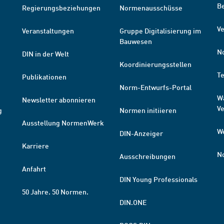
B
Regierungsbeziehungen
Normenausschüsse
Ve
Veranstaltungen
Gruppe Digitalisierung im
Bauwesen
N
DIN in der Welt
Koordinierungsstellen
T
Publikationen
Norm-Entwurfs-Portal
W
Newsletter abonnieren
V
g
Normen initiieren
Ausstellung NormenWerk
W
DIN-Anzeiger
Karriere
N
Ausschreibungen
Anfahrt
DIN Young Professionals
50 Jahre. 50 Normen.
DIN.ONE