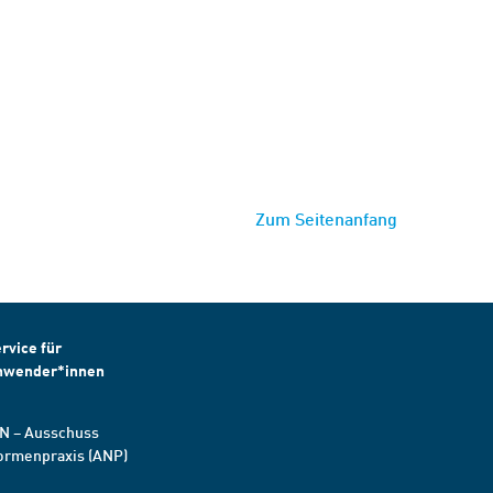
Zum Seitenanfang
rvice für
nwender*innen
N – Ausschuss
ormenpraxis (ANP)