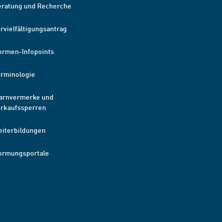
eratung und Recherche
rvielfältigungsantrag
ormen-Infopoints
erminologie
arnvermerke und
erkaufssperren
eiterbildungen
ormungsportale