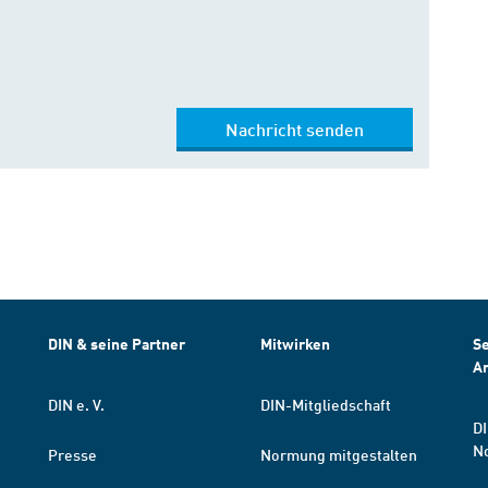
Nachricht senden
DIN & seine Partner
Mitwirken
Se
A
DIN e. V.
DIN-Mitgliedschaft
DI
N
Presse
Normung mitgestalten