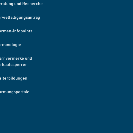
eratung und Recherche
rvielfältigungsantrag
ormen-Infopoints
erminologie
arnvermerke und
erkaufssperren
eiterbildungen
ormungsportale