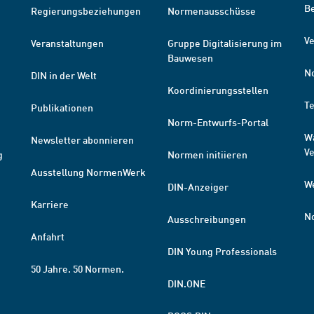
B
Regierungsbeziehungen
Normenausschüsse
Ve
Veranstaltungen
Gruppe Digitalisierung im
Bauwesen
N
DIN in der Welt
Koordinierungsstellen
T
Publikationen
Norm-Entwurfs-Portal
W
Newsletter abonnieren
V
g
Normen initiieren
Ausstellung NormenWerk
W
DIN-Anzeiger
Karriere
N
Ausschreibungen
Anfahrt
DIN Young Professionals
50 Jahre. 50 Normen.
DIN.ONE