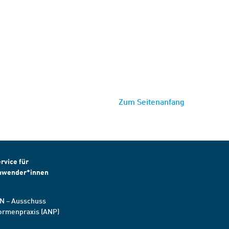
Zum Seitenanfang
rvice für
nwender*innen
N – Ausschuss
ormenpraxis (ANP)