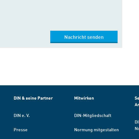
Nachricht senden
DIN & seine Partner
Mitwirken
Se
A
DIN e. V.
DIN-Mitgliedschaft
DI
N
Presse
Normung mitgestalten