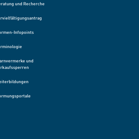
eratung und Recherche
rvielfältigungsantrag
ormen-Infopoints
erminologie
arnvermerke und
erkaufssperren
eiterbildungen
ormungsportale