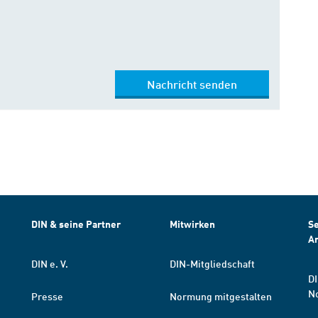
Nachricht senden
DIN & seine Partner
Mitwirken
Se
A
DIN e. V.
DIN-Mitgliedschaft
DI
N
Presse
Normung mitgestalten