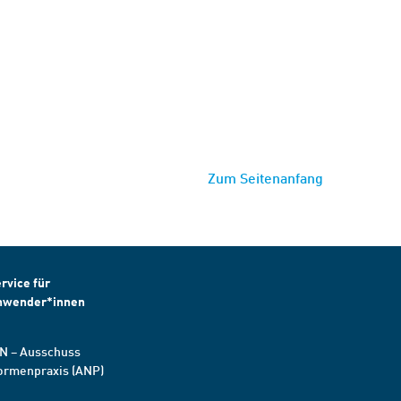
Zum Seitenanfang
rvice für
nwender*innen
N – Ausschuss
ormenpraxis (ANP)