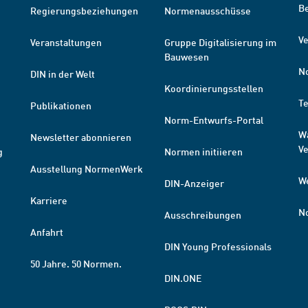
B
Regierungsbeziehungen
Normenausschüsse
Ve
Veranstaltungen
Gruppe Digitalisierung im
Bauwesen
N
DIN in der Welt
Koordinierungsstellen
T
Publikationen
Norm-Entwurfs-Portal
W
Newsletter abonnieren
V
g
Normen initiieren
Ausstellung NormenWerk
W
DIN-Anzeiger
Karriere
N
Ausschreibungen
Anfahrt
DIN Young Professionals
50 Jahre. 50 Normen.
DIN.ONE