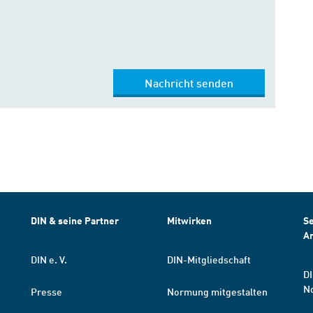
Nachricht senden
DIN & seine Partner
Mitwirken
Se
A
DIN e. V.
DIN-Mitgliedschaft
DI
N
Presse
Normung mitgestalten