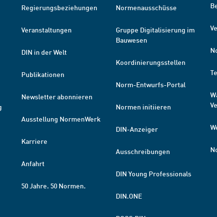
B
Regierungsbeziehungen
Normenausschüsse
Ve
Veranstaltungen
Gruppe Digitalisierung im
Bauwesen
N
DIN in der Welt
Koordinierungsstellen
T
Publikationen
Norm-Entwurfs-Portal
W
Newsletter abonnieren
V
g
Normen initiieren
Ausstellung NormenWerk
W
DIN-Anzeiger
Karriere
N
Ausschreibungen
Anfahrt
DIN Young Professionals
50 Jahre. 50 Normen.
DIN.ONE