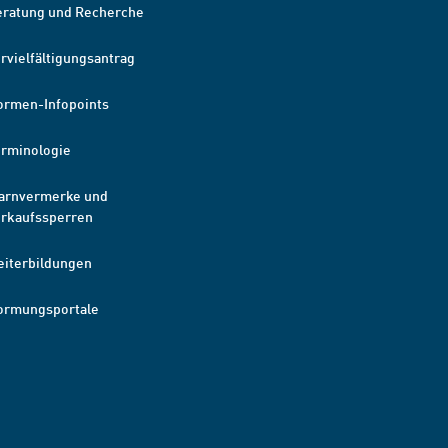
eratung und Recherche
rvielfältigungsantrag
ormen-Infopoints
erminologie
arnvermerke und
erkaufssperren
eiterbildungen
ormungsportale