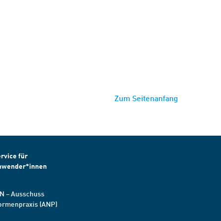
Zum Seitenanfang
rvice für
nwender*innen
N – Ausschuss
ormenpraxis (ANP)